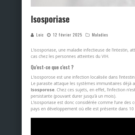
Isosporiase
Loic
12 février 2025
Maladies
L’isosporiase, une maladie infectieuse de l’intestin, 
cas chez les personnes atteintes du VIH.
Qu’est-ce que c’est ?
L’isosporose est une infection localisée dans l’intestin
Le parasite attaque les systèmes immunitaires déjà aff
Isosporose
. Chez ces sujets, en effet, l’infection n
persistante (pouvant durer jusqu’à un mois).
L’isosporiase est donc considérée comme l’une des com
pays en développement où elle est présente dans 10