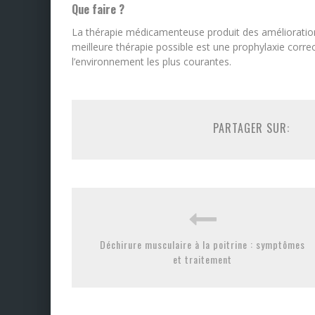
Que faire ?
La thérapie médicamenteuse produit des améliorations 
meilleure thérapie possible est une prophylaxie corre
l’environnement les plus courantes.
PARTAGER SUR:
Déchirure musculaire à la poitrine : symptômes
et traitement