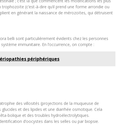
testinale ; c’est là que commencent les modifications les plus
n trophozoïte (c’est-à-dire qu’il prend une forme arrondie ou
plient en générant la naissance de mérozoïtes, qui détruisent
ora belli sont particulièrement évidents chez les personnes
ur système immunitaire. En l’occurrence, on compte :
tériopathies périphériques
atrophie des villosités (projections de la muqueuse de
s glucides et des lipides et une diarrhée osmotique. Cela
êta-bolique et des troubles hydroélectrolytiques.
identification d’oocystes dans les selles ou par biopsie.