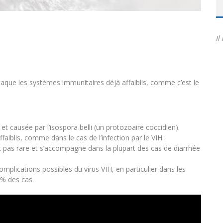
Il
attaque les systèmes immunitaires déjà affaiblis, comme c’est le
 et causée par l’isospora belli (un protozoaire coccidien).
aiblis, comme dans le cas de l’infection par le VIH :
’est pas rare et s’accompagne dans la plupart des cas de diarrhée
plications possibles du virus VIH, en particulier dans les
 % des cas.