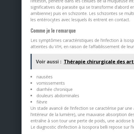
l’intestin, pénètre dans les cellules de la muqueuse in
significatives du parasite qui se transforme d’abord e
amibienne) puis en schizonte. Les schizontes se multi
les entérocytes avec lesquels ils entrent en contact.
Comme je le remarque
Les symptômes caractéristiques de l’infection à Isosp
atteintes du VIH, en raison de l’affaiblissement de le
Voir aussi :
Thérapie chirurgicale des ar
nausées
vomissements
diarrhée chronique
douleurs abdominales
fièvre
Un stade avancé de l’infection se caractérise par une 
l’intérieur de la lumière), une mauvaise absorption de
entraîne à son tour une perte de poids, une acidose b
Le diagnostic d’infection à Isospora belli repose sur l’