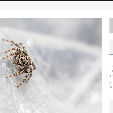
Le
d’
à 
p
vo