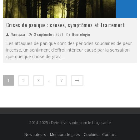
Crises de panique : causes, symptômes et traitement
Vanessa
3 septembre 2021
Neurologie
Les attaques de panique sont des périodes soudaines de peur
intense, un sentiment d'effroi intérieur causé par la sensation
que quelque chose de grav
...
1
2
3
…
7
2014-2025 : Detective-sante.com le blog santé
Nos auteurs
Mentions légales
Cookies
Contact