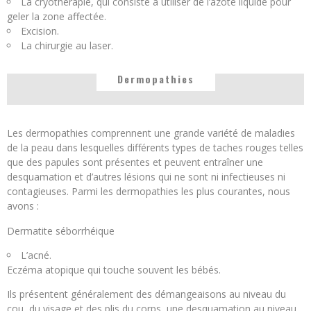
La cryothérapie, qui consiste à utiliser de l’azote liquide pour
geler la zone affectée.
Excision.
La chirurgie au laser.
Dermopathies
Les dermopathies comprennent une grande variété de maladies
de la peau dans lesquelles différents types de taches rouges telles
que des papules sont présentes et peuvent entraîner une
desquamation et d’autres lésions qui ne sont ni infectieuses ni
contagieuses. Parmi les dermopathies les plus courantes, nous
avons :
Dermatite séborrhéique
L’acné.
Eczéma atopique qui touche souvent les bébés.
Ils présentent généralement des démangeaisons au niveau du
cou, du visage et des plis du corps, une desquamation au niveau