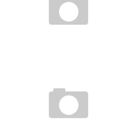
CYTOMÉGALOVIRUS : SYMPTÔMES, CAUSES ET TRAITEMENT
Chloé
3 février 2019
STOMATITE : TYPES, SYMPTÔMES ET TRAITEMENT