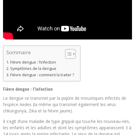
Sommaire
Fièvre dengue : l’infection
Symptômes de la dengue
Fièvre dengue : comment la traiter ?
Fièvre dengue : l’infection
Le dengue se transmet par la piqûre de moustiques infectés de
l’espèce Aedes (la même qui transmet également les virus
chkungunya, Zika et la fièvre jaune).
Il s’agit d’une maladie de type grippal qui touche les nouveau-nés,
les enfants et les adultes et dont les symptômes apparaissent 3 à
14 jours après la piqûre infectante. Le virus de la dengue est