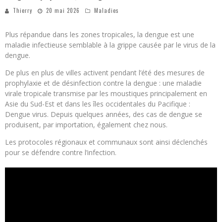
Thierry
20 mai 2026
Maladies
Plus répandue dans les zones tropicales, la dengue est une
maladie infectieuse semblable à la grippe causée par le virus de la
dengue.
De plus en plus de villes activent pendant l’été des mesures de
prophylaxie et de désinfection contre la dengue : une maladie
virale tropicale transmise par les moustiques principalement en
Asie du Sud-Est et dans les îles occidentales du Pacifique :
Dengue virus. Depuis quelques années, des cas de dengue se
produisent, par importation, également chez nous.
Les protocoles régionaux et communaux sont ainsi déclenchés
pour se défendre contre l’infection.