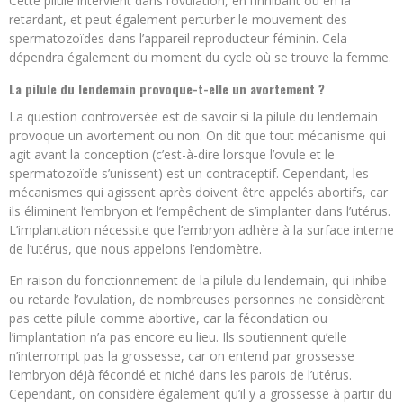
Cette pilule intervient dans l’ovulation, en l’inhibant ou en la
retardant, et peut également perturber le mouvement des
spermatozoïdes dans l’appareil reproducteur féminin. Cela
dépendra également du moment du cycle où se trouve la femme.
La pilule du lendemain provoque-t-elle un avortement ?
La question controversée est de savoir si la pilule du lendemain
provoque un avortement ou non. On dit que tout mécanisme qui
agit avant la conception (c’est-à-dire lorsque l’ovule et le
spermatozoïde s’unissent) est un contraceptif. Cependant, les
mécanismes qui agissent après doivent être appelés abortifs, car
ils éliminent l’embryon et l’empêchent de s’implanter dans l’utérus.
L’implantation nécessite que l’embryon adhère à la surface interne
de l’utérus, que nous appelons l’endomètre.
En raison du fonctionnement de la pilule du lendemain, qui inhibe
ou retarde l’ovulation, de nombreuses personnes ne considèrent
pas cette pilule comme abortive, car la fécondation ou
l’implantation n’a pas encore eu lieu. Ils soutiennent qu’elle
n’interrompt pas la grossesse, car on entend par grossesse
l’embryon déjà fécondé et niché dans les parois de l’utérus.
Cependant, on considère également qu’il y a grossesse à partir du