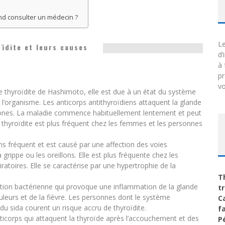
nd consulter un médecin ?
Le
ïdite et leurs causes
d’
à 
p
vo
 thyroïdite de Hashimoto, elle est due à un état du système
 l’organisme. Les anticorps antithyroïdiens attaquent la glande
rmones. La maladie commence habituellement lentement et peut
 thyroïdite est plus fréquent chez les femmes et les personnes
ns fréquent et est causé par une affection des voies
rippe ou les oreillons. Elle est plus fréquente chez les
ratoires. Elle se caractérise par une hypertrophie de la
T
fection bactérienne qui provoque une inflammation de la glande
t
leurs et de la fièvre. Les personnes dont le système
C
 du sida courent un risque accru de thyroïdite.
f
ticorps qui attaquent la thyroïde après l’accouchement et des
P