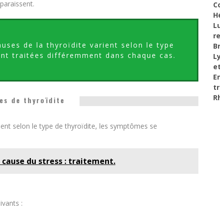
paraissent.
C
H
L
r
ses de la thyroïdite varient selon le type
B
ront traitées différemment dans chaque cas.
L
e
E
t
R
s de thyroïdite
nt selon le type de thyroïdite, les symptômes se
 cause du stress : traitement.
ivants :