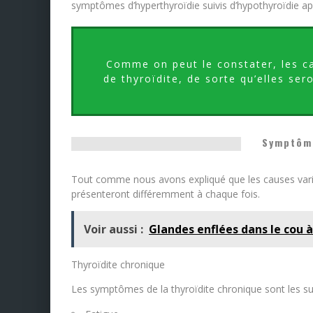
symptômes d’hyperthyroïdie suivis d’hypothyroïdie ap
Comme on peut le constater, les cau
de thyroïdite, de sorte qu’elles se
Symptôme
Tout comme nous avons expliqué que les causes varie
présenteront différemment à chaque fois.
Voir aussi :
Glandes enflées dans le cou à
Thyroïdite chronique
Les symptômes de la thyroïdite chronique sont les su