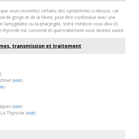
sque vous ressentez certains des symptômes ci-dessus, car
 mal de gorge et de la fièvre, peut être confondue avec une
e l’amygdalite ou la pharyngite. Votre médecin vous dira s’il
 de thyroïde est concerné et quel traitement vous devriez suivre.
mes, transmission et traitement
)
rnet (
voir
)
ir
)
iques (
voir
)
La Thyroïde (
voir
)