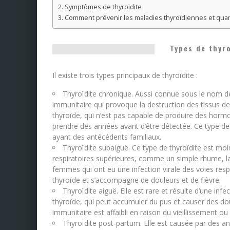
Symptômes de thyroïdite
Comment prévenir les maladies thyroïdiennes et qua
Types de thyro
Il existe trois types principaux de thyroïdite :
Thyroïdite chronique. Aussi connue sous le nom de
immunitaire qui provoque la destruction des tissus de
thyroïde, qui n’est pas capable de produire des ho
prendre des années avant d’être détectée. Ce type de
ayant des antécédents familiaux.
Thyroïdite subaiguë. Ce type de thyroïdite est moi
respiratoires supérieures, comme un simple rhume, la g
femmes qui ont eu une infection virale des voies respi
thyroïde et s’accompagne de douleurs et de fièvre.
Thyroïdite aiguë. Elle est rare et résulte d’une in
thyroïde, qui peut accumuler du pus et causer des dou
immunitaire est affaibli en raison du vieillissement ou
Thyroïdite post-partum. Elle est causée par des an