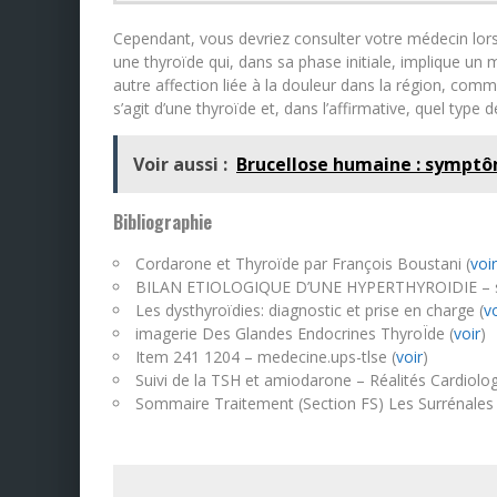
Cependant, vous devriez consulter votre médecin lor
une thyroïde qui, dans sa phase initiale, implique un
autre affection liée à la douleur dans la région, comm
s’agit d’une thyroïde et, dans l’affirmative, quel type
Voir aussi :
Brucellose humaine : symptô
Bibliographie
Cordarone et Thyroïde par François Boustani (
voir
BILAN ETIOLOGIQUE D’UNE HYPERTHYROIDIE – sf
Les dysthyroïdies: diagnostic et prise en charge (
vo
imagerie Des Glandes Endocrines ThyroÏde (
voir
)
Item 241 1204 – medecine.ups-tlse (
voir
)
Suivi de la TSH et amiodarone – Réalités Cardiolog
Sommaire Traitement (Section FS) Les Surrénales 