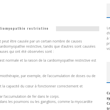
diomyopathie restrictive
Le
d’
à 
et peut être causée par un certain nombre de causes
p
ardiomyopathie restrictive, tandis que d’autres sont causées
vo
auses qui ont été observées sont :
est normale et la raison de la cardiomyopathie restrictive est
himiothérapie, par exemple, de l’accumulation de doses ou de
nt la capacité du cœur à fonctionner correctement et
C
r l’accumulation de fer dans le corps.
s
dans les poumons ou les ganglions, comme la myocardite
C
t