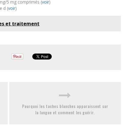
mg/5 mg comprimés (
voir
)
e d (
voir
)
es et traitement
Pourquoi les taches blanches apparaissent sur
la langue et comment les guérir.