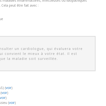
s maladies inflammatoires, infectieuses ou idiopathiques
Cela peut être fait avec :
ue
nsulter un cardiologue, qui évaluera votre
ui convient le mieux à votre état. Il est
e la maladie soit surveillée.
S) (
voir
)
(
voir
)
voir
)
sieu (
voir
)