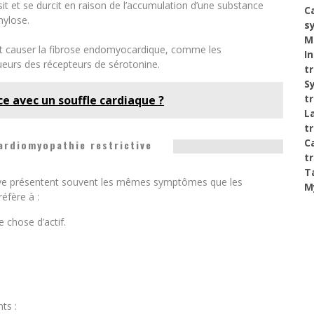
sit et se durcit en raison de l’accumulation d’une substance
C
mylose.
s
M
 causer la fibrose endomyocardique, comme les
I
eurs des récepteurs de sérotonine.
t
S
t
ce avec un souffle cardiaque ?
L
t
C
rdiomyopathie restrictive
t
T
tive présentent souvent les mêmes symptômes que les
M
éfère à :
e chose d’actif.
ts :