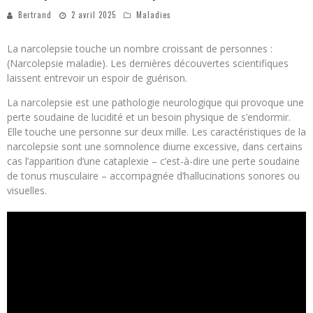
Bertrand
2 avril 2025
Maladies
La narcolepsie touche un nombre croissant de personnes :
(Narcolepsie maladie). Les dernières découvertes scientifiques
laissent entrevoir un espoir de guérison.
La narcolepsie est une pathologie neurologique qui provoque une
perte soudaine de lucidité et un besoin physique de s’endormir.
Elle touche une personne sur deux mille. Les caractéristiques de la
narcolepsie sont une somnolence diurne excessive, dans certains
cas l’apparition d’une cataplexie – c’est-à-dire une perte soudaine
de tonus musculaire – accompagnée d’hallucinations sonores ou
visuelles.