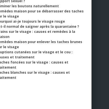
apport sexuel ?
liminer les boutons naturellement
emèdes maison pour se débarrasser des taches
ur le visage
ourquoi ai-je toujours le visage rouge
st-il normal de saigner après la quarantaine ?
rains sur le visage : causes et remèdes à la
aison
emèdes maison pour enlever les taches brunes
ur le visage
ruptions cutanées sur le visage et le cou :
auses et traitement
aches foncées sur le visage : causes et
raitement
aches blanches sur le visage : causes et
raitement