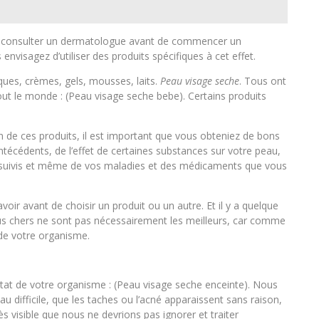
 de consulter un dermatologue avant de commencer un
envisagez d’utiliser des produits spécifiques à cet effet.
iques, crèmes, gels, mousses, laits.
Peau visage seche
. Tous ont
out le monde : (Peau visage seche bebe). Certains produits
un de ces produits, il est important que vous obteniez de bons
ntécédents, de l’effet de certaines substances sur votre peau,
à suivis et même de vos maladies et des médicaments que vous
ir avant de choisir un produit ou un autre. Et il y a quelque
plus chers ne sont pas nécessairement les meilleurs, car comme
 de votre organisme.
état de votre organisme : (Peau visage seche enceinte). Nous
ifficile, que les taches ou l’acné apparaissent sans raison,
ès visible que nous ne devrions pas ignorer et traiter