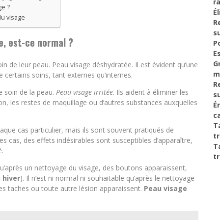
r
ge ?
É
u visage
R
s
e, est-ce normal ?
P
E
G
n de leur peau. Peau visage déshydratée. Il est évident qu’une
m
 certains soins, tant externes qu’internes.
R
e soin de la peau.
Peau visage irritée
. Ils aident à éliminer les
s
on, les restes de maquillage ou d’autres substances auxquelles
É
c
T
que cas particulier, mais ils sont souvent pratiqués de
t
s cas, des effets indésirables sont susceptibles d’apparaître,
T
é.
t
 qu’après un nettoyage du visage, des boutons apparaissent,
 hiver
). Il n’est ni normal ni souhaitable qu’après le nettoyage
es taches ou toute autre lésion apparaissent.
Peau visage