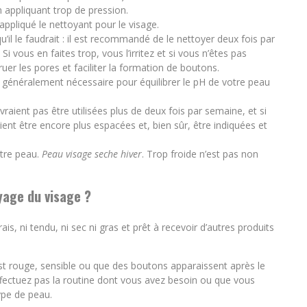
n appliquant trop de pression.
ppliqué le nettoyant pour le visage.
il le faudrait : il est recommandé de le nettoyer deux fois par
. Si vous en faites trop, vous l’irritez et si vous n’êtes pas
er les pores et faciliter la formation de boutons.
est généralement nécessaire pour équilibrer le pH de votre peau
aient pas être utilisées plus de deux fois par semaine, et si
ient être encore plus espacées et, bien sûr, être indiquées et
otre peau.
Peau visage seche hiver
. Trop froide n’est pas non
yage du visage ?
is, ni tendu, ni sec ni gras et prêt à recevoir d’autres produits
t rouge, sensible ou que des boutons apparaissent après le
ffectuez pas la routine dont vous avez besoin ou que vous
ype de peau.