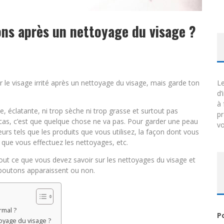
ons après un nettoyage du visage ?
ir le visage irrité après un nettoyage du visage, mais garde ton
Le
d’
à 
e, éclatante, ni trop sèche ni trop grasse et surtout pas
p
le cas, c’est que quelque chose ne va pas. Pour garder une peau
vo
teurs tels que les produits que vous utilisez, la façon dont vous
s que vous effectuez les nettoyages, etc.
out ce que vous devez savoir sur les nettoyages du visage et
s boutons apparaissent ou non.
rmal ?
P
oyage du visage ?