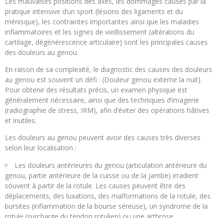
Les mauvaises positions des axes, les dommages causés par la
pratique intensive d’un sport (lésions des ligaments et du
ménisque), les contraintes importantes ainsi que les maladies
inflammatoires et les signes de vieillissement (altérations du
cartilage, dégénérescence articulaire) sont les principales causes
des douleurs au genou.
En raison de sa complexité, le diagnostic des causes des douleurs
au genou est souvent un défi : (Douleur genou externe la nuit).
Pour obtenir des résultats précis, un examen physique est
généralement nécessaire, ainsi que des techniques d’imagerie
(radiographie de stress, IRM), afin d’éviter des opérations hâtives
et inutiles.
Les douleurs au genou peuvent avoir des causes très diverses
selon leur localisation :
Les douleurs antérieures du genou (articulation antérieure du
genou, partie antérieure de la cuisse ou de la jambe) irradient
souvent à partir de la rotule. Les causes peuvent être des
déplacements, des luxations, des malformations de la rotule, des
bursites (inflammation de la bourse séreuse), un syndrome de la
rotule (surcharge du tendon rotulien) ou une arthrose