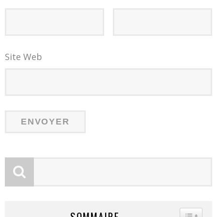
Site Web
SOMMAIRE
TOGGLE