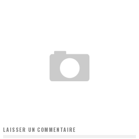
Vanessa
6 décembre 2018
ADÉNOÏDES INFLAMMATOIRES : SYMPTÔMES, CAUSES ET TRAITEMENT
Chloé
19 janvier 2020
LAISSER UN COMMENTAIRE