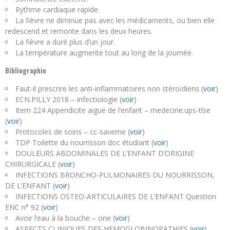
Rythme cardiaque rapide.
La fièvre ne diminue pas avec les médicaments, ou bien elle
redescend et remonte dans les deux heures.
La fièvre a duré plus d’un jour.
La température augmente tout au long de la journée.
Bibliographie
Faut-il prescrire les anti-inflammatoires non stéroïdiens (
voir
)
ECN.PILLY 2018 – infectiologie (
voir
)
Item 224 Appendicite aigue de l’enfant – medecine.ups-tlse
(
voir
)
Protocoles de soins – cc-saverne (
voir
)
TDP Toilette du nourrisson doc étudiant (
voir
)
DOULEURS ABDOMINALES DE L’ENFANT D’ORIGINE
CHIRURGICALE (
voir
)
INFECTIONS BRONCHO-PULMONAIRES DU NOURRISSON,
DE L’ENFANT (
voir
)
INFECTIONS OSTEO-ARTICULAIRES DE L’ENFANT Question
ENC n° 92 (
voir
)
Avoir l’eau à la bouche – one (
voir
)
ASPECTS CLINIQUES DES HEMOGLOBINOPATHIES (
voir
)