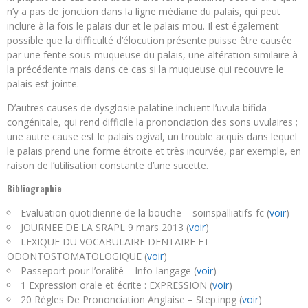
n’y a pas de jonction dans la ligne médiane du palais, qui peut
inclure à la fois le palais dur et le palais mou. Il est également
possible que la difficulté d’élocution présente puisse être causée
par une fente sous-muqueuse du palais, une altération similaire à
la précédente mais dans ce cas si la muqueuse qui recouvre le
palais est jointe.
D’autres causes de dysglosie palatine incluent l’uvula bifida
congénitale, qui rend difficile la prononciation des sons uvulaires ;
une autre cause est le palais ogival, un trouble acquis dans lequel
le palais prend une forme étroite et très incurvée, par exemple, en
raison de l’utilisation constante d’une sucette.
Bibliographie
Evaluation quotidienne de la bouche – soinspalliatifs-fc (
voir
)
JOURNEE DE LA SRAPL 9 mars 2013 (
voir
)
LEXIQUE DU VOCABULAIRE DENTAIRE ET
ODONTOSTOMATOLOGIQUE (
voir
)
Passeport pour l’oralité – Info-langage (
voir
)
1 Expression orale et écrite : EXPRESSION (
voir
)
20 Règles De Prononciation Anglaise – Step.inpg (
voir
)