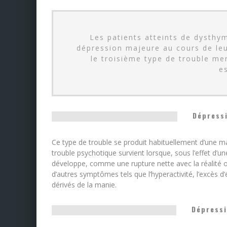
Les patients atteints de dysthy
dépression majeure au cours de le
le troisième type de trouble men
e
Dépress
Ce type de trouble se produit habituellement d’une man
trouble psychotique survient lorsque, sous l’effet d’
développe, comme une rupture nette avec la réalité ou 
d’autres symptômes tels que l’hyperactivité, l’excès 
dérivés de la manie.
Dépress