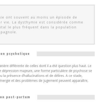
mie ont souvent au moins un épisode de
ur vie. La dysthymie est considérée comme
tal le plus fréquent dans la population
spagnole.
ion psychotique
ière différente de celles dont il a été question plus haut. Le
une dépression majeure, une forme particulière de psychose se
la présence d’hallucinations et de délires. A ce stade,
d’énergie et des problèmes de jugement peuvent apparaître,
ion post-partum