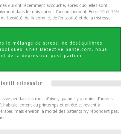
mes qui ont récemment accouché, après quoi elles sont
ement dans le mois qui suit l’accouchement. Entre 10 et 15%
anxiété, de l’insomnie, de l’irritabilité et de la tristesse.
ns le mélange de stress, de déséquilibres
boliques. Chez Detective-Sante.com, nous
nt de la dépression post-partum.
fectif saisonnier
essive pendant les mois d’hiver, quand il y a moins d’heures
ît habituellement au printemps et en été et revient à
hérapie, mais environ la moitié des patients n’y répondent pas,
rs.