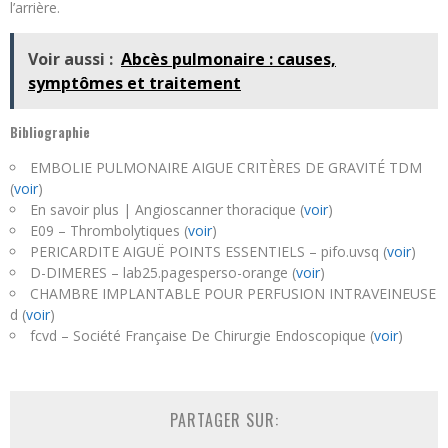
l’arrière.
Voir aussi :
Abcès pulmonaire : causes,
symptômes et traitement
Bibliographie
EMBOLIE PULMONAIRE AIGUE CRITÈRES DE GRAVITÉ TDM
(
voir
)
En savoir plus | Angioscanner thoracique (
voir
)
E09 – Thrombolytiques (
voir
)
PERICARDITE AIGUË POINTS ESSENTIELS – pifo.uvsq (
voir
)
D-DIMERES – lab25.pagesperso-orange (
voir
)
CHAMBRE IMPLANTABLE POUR PERFUSION INTRAVEINEUSE
d (
voir
)
fcvd – Société Française De Chirurgie Endoscopique (
voir
)
PARTAGER SUR: