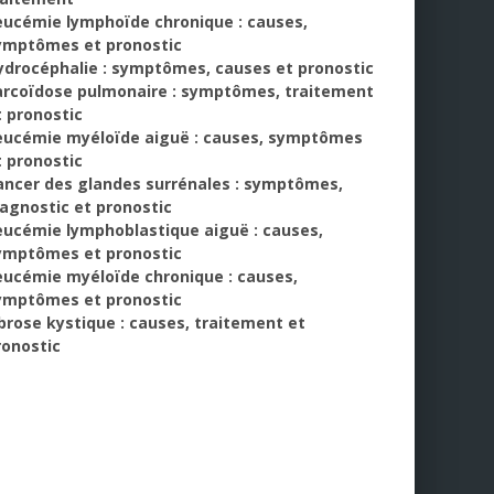
eucémie lymphoïde chronique : causes,
ymptômes et pronostic
ydrocéphalie : symptômes, causes et pronostic
arcoïdose pulmonaire : symptômes, traitement
t pronostic
eucémie myéloïde aiguë : causes, symptômes
t pronostic
ancer des glandes surrénales : symptômes,
iagnostic et pronostic
eucémie lymphoblastique aiguë : causes,
ymptômes et pronostic
eucémie myéloïde chronique : causes,
ymptômes et pronostic
ibrose kystique : causes, traitement et
ronostic