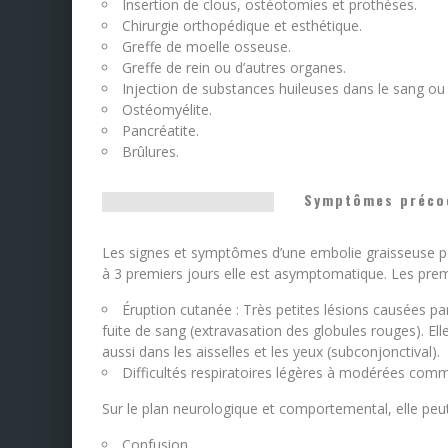
Insertion de clous, ostéotomies et prothèses.
Chirurgie orthopédique et esthétique.
Greffe de moelle osseuse.
Greffe de rein ou d’autres organes.
Injection de substances huileuses dans le sang ou
Ostéomyélite.
Pancréatite.
Brûlures.
Symptômes précoc
Les signes et symptômes d’une embolie graisseuse peu
à 3 premiers jours elle est asymptomatique. Les pre
Éruption cutanée : Très petites lésions causées par 
fuite de sang (extravasation des globules rouges). El
aussi dans les aisselles et les yeux (subconjonctival).
Difficultés respiratoires légères à modérées comm
Sur le plan neurologique et comportemental, elle pe
Confusion