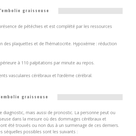
’embolie graisseuse
 présence de pétéchies et est complété par les ressources
on des plaquettes et de l’hématocrite. Hypoxémie : réduction
supérieure à 110 palpitations par minute au repos.
ents vasculaires cérébraux et l’œdème cérébral.
’embolie graisseuse
e diagnostic, mais aussi de pronostic. La personne peut ou
aisseuse dans la mesure où des dommages cérébraux et
es ont été trouvés ou non dus à un surmenage de ces derniers.
 séquelles possibles sont les suivants :