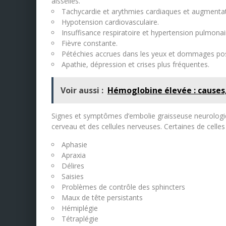
aisselles.
Tachycardie et arythmies cardiaques et augmentati
Hypotension cardiovasculaire.
Insuffisance respiratoire et hypertension pulmonai
Fièvre constante.
Pétéchies accrues dans les yeux et dommages possib
Apathie, dépression et crises plus fréquentes.
Voir aussi :
Hémoglobine élevée : cause
Signes et symptômes d’embolie graisseuse neurologi
cerveau et des cellules nerveuses. Certaines de celles
Aphasie
Apraxia
Délires
Saisies
Problèmes de contrôle des sphincters
Maux de tête persistants
Hémiplégie
Tétraplégie