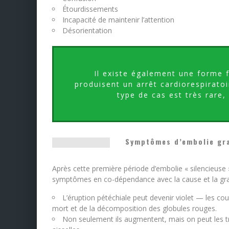
Étourdissements
Incapacité de maintenir l’attention
Désorientation
Il existe également une forme 
produisent un arrêt cardiorespirato
type de cas est très rare,
Symptômes d’embolie gra
Après cette première période d’embolie « silencieuse 
symptômes en co-dépendance avec la cause et la gra
L’éruption pétéchiale peut devenir violet — les cou
mort et de la décomposition des globules rouges.
Non seulement ils augmentent, mais on peut les t