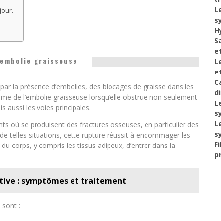
L
jour.
s
H
S
e
’embolie graisseuse
L
e
C
 par la présence d’embolies, des blocages de graisse dans les
d
e de l’embolie graisseuse lorsqu’elle obstrue non seulement
L
 aussi les voies principales.
s
L
nts où se produisent des fractures osseuses, en particulier des
s
 de telles situations, cette rupture réussit à endommager les
F
du corps, y compris les tissus adipeux, d’entrer dans la
p
iative : symptômes et traitement
sont :