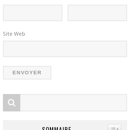
Site Web
SOMMAIRE
TOGGLE