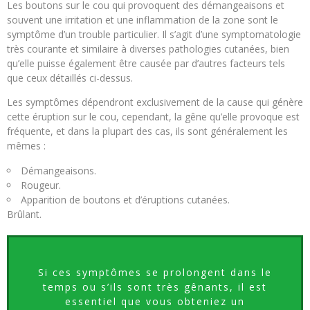
Les boutons sur le cou qui provoquent des démangeaisons et
souvent une irritation et une inflammation de la zone sont le
symptôme d’un trouble particulier. Il s’agit d’une symptomatologie
très courante et similaire à diverses pathologies cutanées, bien
qu’elle puisse également être causée par d’autres facteurs tels
que ceux détaillés ci-dessus.
Les symptômes dépendront exclusivement de la cause qui génère
cette éruption sur le cou, cependant, la gêne qu’elle provoque est
fréquente, et dans la plupart des cas, ils sont généralement les
mêmes :
Démangeaisons.
Rougeur.
Apparition de boutons et d’éruptions cutanées.
Brûlant.
Si ces symptômes se prolongent dans le
temps ou s’ils sont très gênants, il est
essentiel que vous obteniez un