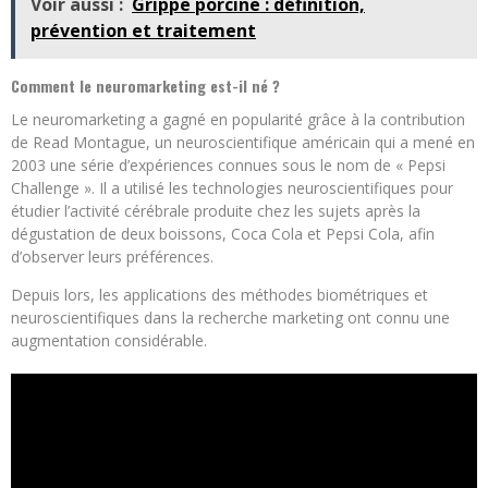
Voir aussi :
Grippe porcine : définition,
prévention et traitement
Comment le neuromarketing est-il né ?
Le neuromarketing a gagné en popularité grâce à la contribution
de Read Montague, un neuroscientifique américain qui a mené en
2003 une série d’expériences connues sous le nom de « Pepsi
Challenge ». Il a utilisé les technologies neuroscientifiques pour
étudier l’activité cérébrale produite chez les sujets après la
dégustation de deux boissons, Coca Cola et Pepsi Cola, afin
d’observer leurs préférences.
Depuis lors, les applications des méthodes biométriques et
neuroscientifiques dans la recherche marketing ont connu une
augmentation considérable.