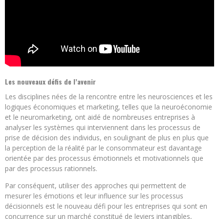
Les nouveaux défis de l’avenir
Les disciplines nées de la rencontre entre les neurosciences et les
logiques économiques et marketing, telles que la neuroéconomie
et le neuromarketing, ont aidé de nombreuses entreprises à
analyser les systèmes qui interviennent dans les processus de
prise de décision des individus, en soulignant de plus en plus que
la perception de la réalité par le consommateur est davantage
orientée par des processus émotionnels et motivationnels que
par des processus rationnels.
Par conséquent, utiliser des approches qui permettent de
mesurer les émotions et leur influence sur les processus
décisionnels est le nouveau défi pour les entreprises qui sont en
concurrence sur un marché constitué de leviers intangibles,