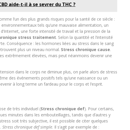
BD aide-t-il à se sevrer du THC ?
omme l’un des plus grands risques pour la santé de ce siècle :
 environnementaux tels qu’une mauvaise alimentation, un
’Internet, une forte intensité de travail et la pression de la
hronique stress traitement
. Selon la quantité et l’intensité
lerte. Conséquence : les hormones liées au stress dans le sang
 retrouvent plus un niveau normal.
Stress chronique cause
.
nces extrêmement élevées, mais peut néanmoins devenir une
 tension dans le corps ne diminue plus, on parle alors de stress
ême des événements positifs tels qu’une naissance ou un
venir à long terme un fardeau pour le corps et l’esprit.
se de très individuel (
Stress chronique def
). Pour certains,
ues minutes dans les embouteillages, tandis que d’autres y
ess soit très subjective, il est possible de citer quelques
s.
Stress chronique def simple
. Il s’agit par exemple de :