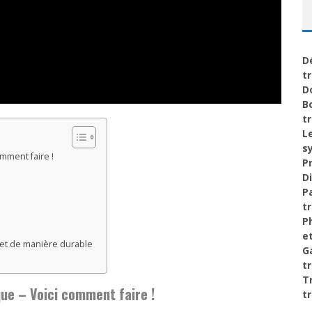
D
t
D
B
t
L
s
mment faire !
P
D
P
t
P
e
 et de manière durable
G
t
T
ue – Voici comment faire !
t