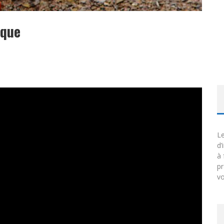
ique
Le
d’
à 
p
vo