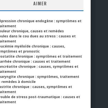
AIMER
épression chronique endogène : symptômes et
raitement
ouleur chronique, causes et remèdes
oules dans le cou dues au stress : causes et
raitement
eucémie myéloïde chronique : causes,
ymptômes et pronostic
rostatite chronique : symptômes et traitement
iarrhée chronique : causes et traitement
ancréatite chronique : causes, symptômes et
raitement
haryngite chronique : symptômes, traitement
t remèdes à domicile
astrite chronique : causes, symptômes et
raitement
rouble de stress post-traumatique : causes et
raitement