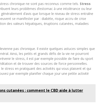
stress chronique ne sont pas reconnus comme tels.
Stress
ribuent leurs problèmes d’estomac à une intolérance ou leur
 généralement d’avis que lorsque le niveau de stress entraîne
uvent se manifester par : diabète, risque accru de crise
ation des valeurs hépatiques, éruptions cutanées, maladies
ne devienne pas chronique. Il existe quelques astuces simples que
éral. Ainsi, les petits et grands défis de la vie ne pourront
révenir le stress, il est par exemple possible de faire du sport
méditation et de trouver des sources de force personnelles.
e stress en pratiquant des activités qui vous plaisent et qui
vez par exemple planifier chaque jour une petite activité
ons cutanées : comment le CBD aide à lutter