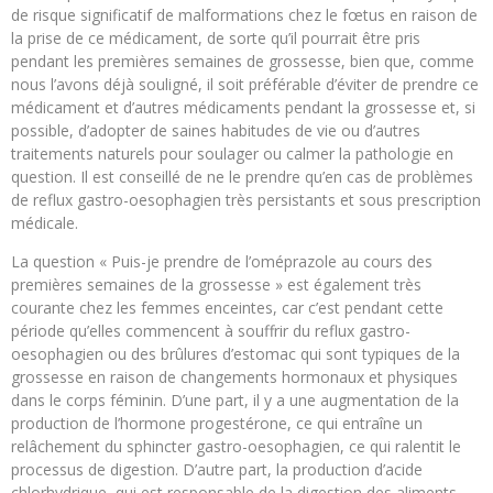
de risque significatif de malformations chez le fœtus en raison de
la prise de ce médicament, de sorte qu’il pourrait être pris
pendant les premières semaines de grossesse, bien que, comme
nous l’avons déjà souligné, il soit préférable d’éviter de prendre ce
médicament et d’autres médicaments pendant la grossesse et, si
possible, d’adopter de saines habitudes de vie ou d’autres
traitements naturels pour soulager ou calmer la pathologie en
question. Il est conseillé de ne le prendre qu’en cas de problèmes
de reflux gastro-oesophagien très persistants et sous prescription
médicale.
La question « Puis-je prendre de l’oméprazole au cours des
premières semaines de la grossesse » est également très
courante chez les femmes enceintes, car c’est pendant cette
période qu’elles commencent à souffrir du reflux gastro-
oesophagien ou des brûlures d’estomac qui sont typiques de la
grossesse en raison de changements hormonaux et physiques
dans le corps féminin. D’une part, il y a une augmentation de la
production de l’hormone progestérone, ce qui entraîne un
relâchement du sphincter gastro-oesophagien, ce qui ralentit le
processus de digestion. D’autre part, la production d’acide
chlorhydrique, qui est responsable de la digestion des aliments,