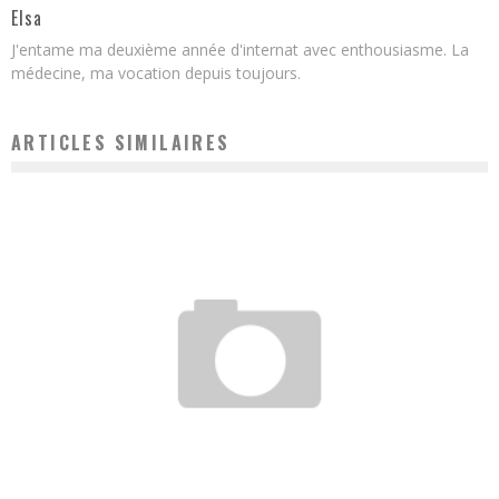
Elsa
J'entame ma deuxième année d'internat avec enthousiasme. La
médecine, ma vocation depuis toujours.
ARTICLES SIMILAIRES
LES FEMMES ENCEINTES PEUVENT-ELLES MANGER DU FROMAGE ?
Chloé
18 septembre 2020