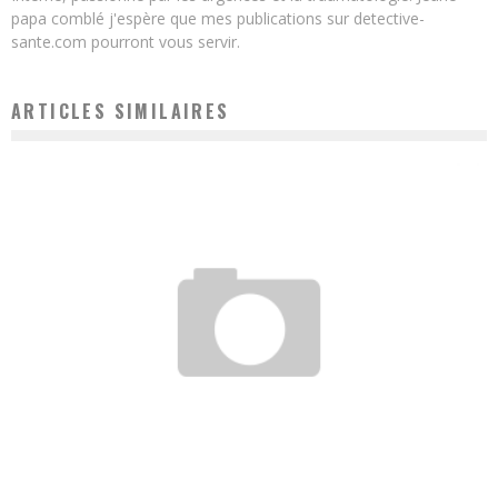
papa comblé j'espère que mes publications sur detective-
sante.com pourront vous servir.
ARTICLES SIMILAIRES
LA TOUX DU SANG : CAUSES ET TRAITEMENT
Bertrand
31 mai 2019