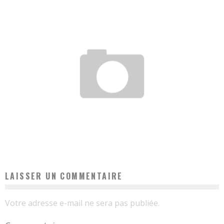
COMMENT ABAISSER LA CRÉATININE AVEC DES REMÈDES NATURELS
Bertrand
11 novembre 2017
LAISSER UN COMMENTAIRE
Votre adresse e-mail ne sera pas publiée.