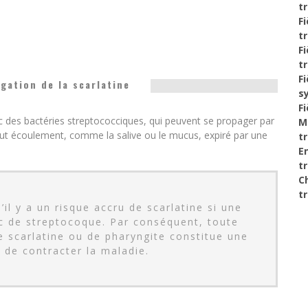
t
F
t
F
t
F
gation de la scarlatine
s
F
vec des bactéries streptococciques, qui peuvent se propager par
M
out écoulement, comme la salive ou le mucus, expiré par une
t
E
t
C
t
l y a un risque accru de scarlatine si une
c de streptocoque. Par conséquent, toute
 scarlatine ou de pharyngite constitue une
 de contracter la maladie.