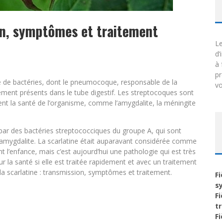
ion, symptômes et traitement
Le
d’
à 
p
pe de bactéries, dont le pneumocoque, responsable de la
vo
ement présents dans le tube digestif. Les streptocoques sont
nt la santé de l’organisme, comme l’amygdalite, la méningite
e par des bactéries streptococciques du groupe A, qui sont
’amygdalite. La scarlatine était auparavant considérée comme
t l’enfance, mais c’est aujourd’hui une pathologie qui est très
ur la santé si elle est traitée rapidement et avec un traitement
 la scarlatine : transmission, symptômes et traitement.
F
s
F
t
F