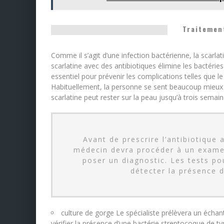
Traitement
Comme il s’agit d’une infection bactérienne, la scarlat
scarlatine avec des antibiotiques élimine les bactéri
essentiel pour prévenir les complications telles que l
Habituellement, la personne se sent beaucoup mieux da
scarlatine peut rester sur la peau jusqu’à trois semain
Avant de prescrire l’antibiotique 
médecin devra procéder à un exame
poser un diagnostic. Les tests pou
détecter la présence d
culture de gorge Le spécialiste prélèvera un échant
vérifier la présence d’une bactérie streptocoque de ty