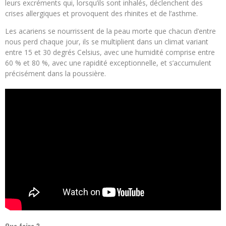
leurs excréments qui, lorsqu’ils sont inhalés, déclenchent des
crises allergiques et provoquent des rhinites et de l’asthme.
Les acariens se nourrissent de la peau morte que chacun d’entre
nous perd chaque jour, ils se multiplient dans un climat variant
entre 15 et 30 degrés Celsius, avec une humidité comprise entre
60 % et 80 %, avec une rapidité exceptionnelle, et s’accumulent
précisément dans la poussière.
Que faire ?