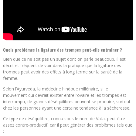
Quels problèmes la ligature des trompes peut-elle entraîner ?
Bien que ce ne soit pas un sujet dont on parle beaucoup, il est
décrit et fréquent de voir dans la pratique que la ligature des
trompes peut avoir des effets à long terme sur la santé de la
femme.
Selon l’Ayurveda, la médecine hindoue millénaire, si le
mouvement qui devrait exister entre l’ovaire et les trompes est
interrompu, de grands déséquilibres peuvent se produire, surtout
chez les personnes ayant une certaine tendance à la sécheresse.
Ce type de déséquilibre, connu sous le nom de Vata, peut être
assez contre-productif, car il peut générer des problèmes tels que
: