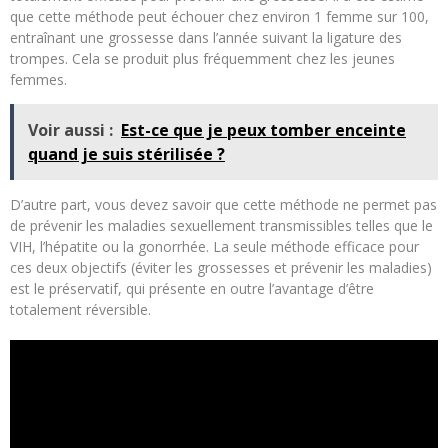
que cette méthode peut échouer chez environ 1 femme sur 100,
entraînant une grossesse dans l’année suivant la ligature des
trompes. Cela se produit plus fréquemment chez les jeunes
femmes.
Voir aussi :
Est-ce que je peux tomber enceinte
quand je suis stérilisée ?
D’autre part, vous devez savoir que cette méthode ne permet pas
de prévenir les maladies sexuellement transmissibles telles que le
VIH, l’hépatite ou la gonorrhée. La seule méthode efficace pour
ces deux objectifs (éviter les grossesses et prévenir les maladies)
est le préservatif, qui présente en outre l’avantage d’être
totalement réversible.