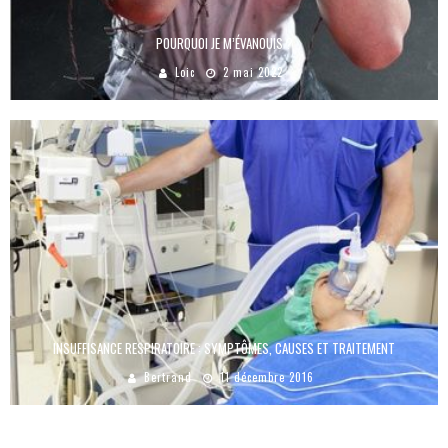
POURQUOI JE M’ÉVANOUIS ?
Loic
2 mai 2022
INSUFFISANCE RESPIRATOIRE : SYMPTÔMES, CAUSES ET TRAITEMENT
Bertrand
11 décembre 2016