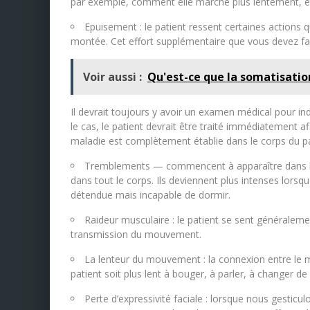
par exemple, comment elle marche plus lentement, e
Epuisement : le patient ressent certaines actions 
montée. Cet effort supplémentaire que vous devez fair
Voir aussi :
Qu'est-ce que la somatisatio
Il devrait toujours y avoir un examen médical pour ind
le cas, le patient devrait être traité immédiatement 
maladie est complètement établie dans le corps du p
Tremblements — commencent à apparaître dans l
dans tout le corps. Ils deviennent plus intenses lorsqu
détendue mais incapable de dormir.
Raideur musculaire : le patient se sent généralem
transmission du mouvement.
La lenteur du mouvement : la connexion entre le m
patient soit plus lent à bouger, à parler, à changer de 
Perte d’expressivité faciale : lorsque nous gesticu