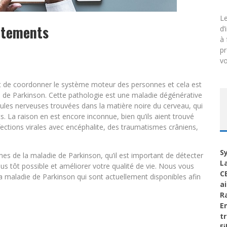
Le
itements
d’
à 
p
vo
t de coordonner le système moteur des personnes et cela est
e de Parkinson. Cette pathologie est une maladie dégénérative
llules nerveuses trouvées dans la matière noire du cerveau, qui
 La raison en est encore inconnue, bien qu’ils aient trouvé
fections virales avec encéphalite, des traumatismes crâniens,
S
es de la maladie de Parkinson, qu’il est important de détecter
L
s tôt possible et améliorer votre qualité de vie. Nous vous
C
a maladie de Parkinson qui sont actuellement disponibles afin
ai
R
E
t
F