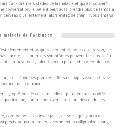
raît aux premiers stades de la maladie et qui est souvent
 une conversation, le patient peut aussi prendre plus de temps à
on cerveau plus lentement, alors évitez de crier : il vous entend
a maladie de Parkinson
este lentement et progressivement et, pour cette raison, de
 pas encore. Les premiers symptômes peuvent facilement être
ravent le mouvement, ralentissent la parole et la mémoire, ce
on, c’est-à-dire les premiers effets qui apparaissent chez le
oppement de la maladie :
miers symptômes de cette maladie et peut rendre plus difficile
tine quotidienne, comme nettoyer la maison, descendre les
ine, comme nous l’avons déjà dit, de sorte qu’il y aura des
ssi précis. Vous remarquerez comment la calligraphie change,