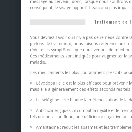
message au cerveau, donc, lorsque nous souffrons de
conséquent, le visage apparaît beaucoup plus impassi
Traitement de l
Vous devriez savoir qu’il n’y a pas de remède contre
parlons de traitement, nous faisons référence aux mé
réduire les symptômes que nous venons de mentionner 
Ces médicaments sont indiqués pour augmenter la prod
maladie.
Les médicaments les plus couramment prescrits pour t
Lévodopa : elle est la plus efficace pour prévenir
mais elle a généralement des effets secondaires tels 
La sélégiline : elle bloque la métabolisation de la
Anticholinergiques : il combat la rigidité et le tr
tels qu’une vision floue, une déficience cognitive ou l
Amantadine : réduit les spasmes et les tremblemen