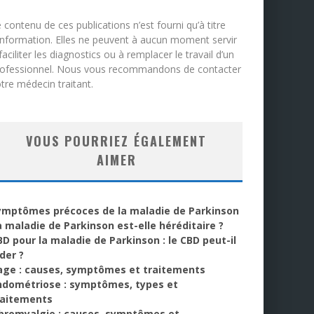
 contenu de ces publications n’est fourni qu’à titre
information. Elles ne peuvent à aucun moment servir
faciliter les diagnostics ou à remplacer le travail d’un
rofessionnel. Nous vous recommandons de contacter
tre médecin traitant.
VOUS POURRIEZ ÉGALEMENT
AIMER
ymptômes précoces de la maladie de Parkinson
a maladie de Parkinson est-elle héréditaire ?
BD pour la maladie de Parkinson : le CBD peut-il
der ?
age : causes, symptômes et traitements
ndométriose : symptômes, types et
raitements
ibromyalgie : causes, symptômes et