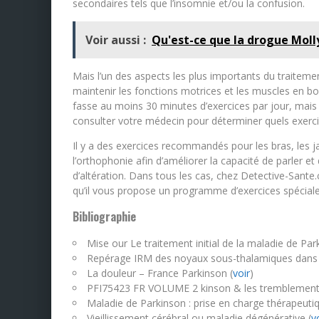
secondaires tels que l’insomnie et/ou la confusion.
Voir aussi :
Qu'est-ce que la drogue Molly
Mais l’un des aspects les plus importants du traiteme
maintenir les fonctions motrices et les muscles en bon
fasse au moins 30 minutes d’exercices par jour, mais
consulter votre médecin pour déterminer quels exerc
Il y a des exercices recommandés pour les bras, les ja
l’orthophonie afin d’améliorer la capacité de parler e
d’altération. Dans tous les cas, chez Detective-Sant
qu’il vous propose un programme d’exercices spécia
Bibliographie
Mise our Le traitement initial de la maladie de Par
Repérage IRM des noyaux sous-thalamiques dans l
La douleur – France Parkinson (
voir
)
PFI75423 FR VOLUME 2 kinson & les tremblement
Maladie de Parkinson : prise en charge thérapeutiq
Vieillissement cérébral ou maladie dégénérative (
v