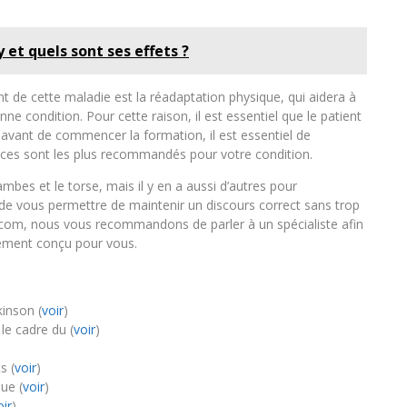
 et quels sont ses effets ?
nt de cette maladie est la réadaptation physique, qui aidera à
ne condition. Pour cette raison, il est essentiel que le patient
 avant de commencer la formation, il est essentiel de
ices sont les plus recommandés pour votre condition.
mbes et le torse, mais il y en a aussi d’autres pour
t de vous permettre de maintenir un discours correct sans trop
e.com, nous vous recommandons de parler à un spécialiste afin
lement conçu pour vous.
kinson (
voir
)
e cadre du (
voir
)
s (
voir
)
ue (
voir
)
oir
)