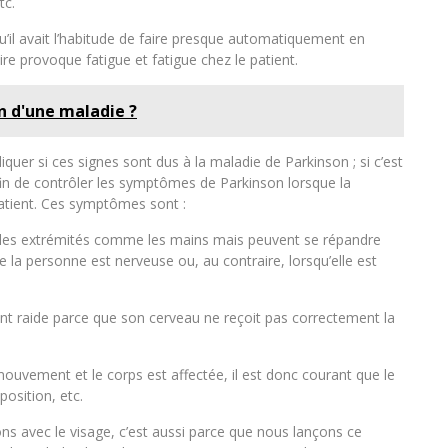
tc.
qu’il avait l’habitude de faire presque automatiquement en
e provoque fatigue et fatigue chez le patient.
n d'une maladie ?
iquer si ces signes sont dus à la maladie de Parkinson ; si c’est
afin de contrôler les symptômes de Parkinson lorsque la
atient. Ces symptômes sont :
es extrémités comme les mains mais peuvent se répandre
e la personne est nerveuse ou, au contraire, lorsqu’elle est
ent raide parce que son cerveau ne reçoit pas correctement la
ouvement et le corps est affectée, il est donc courant que le
position, etc.
lons avec le visage, c’est aussi parce que nous lançons ce