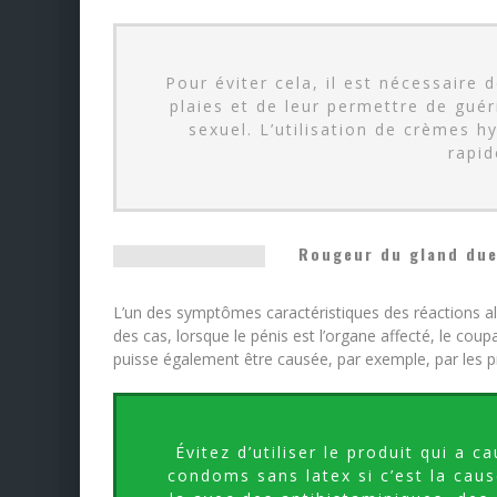
Pour éviter cela, il est nécessaire
plaies et de leur permettre de guéri
sexuel. L’utilisation de crèmes h
rapid
Rougeur du gland due 
L’un des symptômes caractéristiques des réactions all
des cas, lorsque le pénis est l’organe affecté, le coup
puisse également être causée, par exemple, par les p
Évitez d’utiliser le produit qui a 
condoms sans latex si c’est la caus