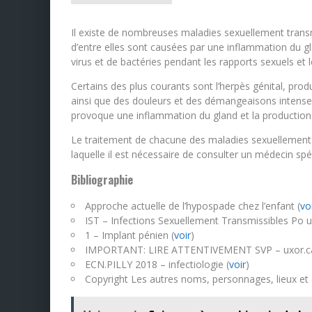
Il existe de nombreuses maladies sexuellement transmi
d’entre elles sont causées par une inflammation du gla
virus et de bactéries pendant les rapports sexuels e
Certains des plus courants sont l’herpès génital, prod
ainsi que des douleurs et des démangeaisons intenses
provoque une inflammation du gland et la production 
Le traitement de chacune des maladies sexuellement 
laquelle il est nécessaire de consulter un médecin spéc
Bibliographie
Approche actuelle de l’hypospade chez l’enfant (
vo
IST – Infections Sexuellement Transmissibles Po ur
1 – Implant pénien (
voir
)
IMPORTANT: LIRE ATTENTIVEMENT SVP – uxor.ca
ECN.PILLY 2018 – infectiologie (
voir
)
Copyright Les autres noms, personnages, lieux et 