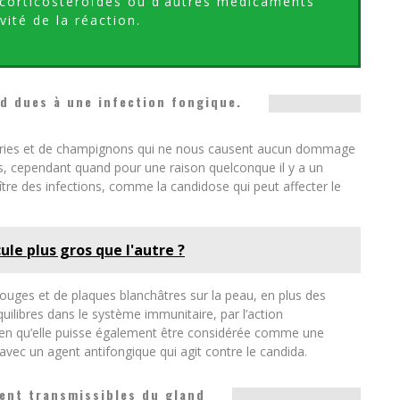
 corticostéroïdes ou d’autres médicaments
vité de la réaction.
d dues à une infection fongique.
ctéries et de champignons qui ne nous causent aucun dommage
, cependant quand pour une raison quelconque il y a un
tre des infections, comme la candidose qui peut affecter le
cule plus gros que l'autre ?
ouges et de plaques blanchâtres sur la peau, en plus des
ilibres dans le système immunitaire, par l’action
 bien qu’elle puisse également être considérée comme une
 avec un agent antifongique qui agit contre le candida.
ent transmissibles du gland