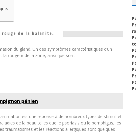
ique.
P
P
r
t rouge de la balanite.
P
t
ammation du gland. Un des symptômes caractéristiques d’un
Po
 la rougeur de la zone, ainsi que son :
P
P
P
P
P
P
mpignon pénien
inflammation est une réponse à de nombreux types de stimuli et
adies de la peau telles que le psoriasis ou le pemphigus, les
les traumatismes et les réactions allergiques sont quelques