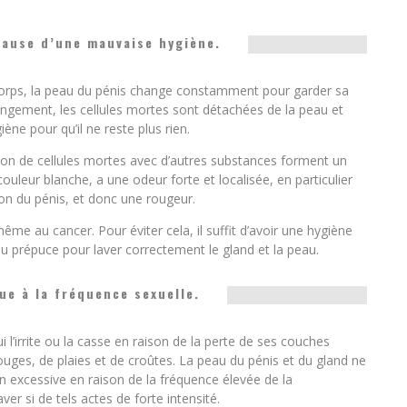
cause d’une mauvaise hygiène.
corps, la peau du pénis change constamment pour garder sa
hangement, les cellules mortes sont détachées de la peau et
ène pour qu’il ne reste plus rien.
ion de cellules mortes avec d’autres substances forment un
leur blanche, a une odeur forte et localisée, en particulier
tion du pénis, et donc une rougeur.
me au cancer. Pour éviter cela, il suffit d’avoir une hygiène
 du prépuce pour laver correctement le gland et la peau.
e à la fréquence sexuelle.
i l’irrite ou la casse en raison de la perte de ses couches
rouges, de plaies et de croûtes. La peau du pénis et du gland ne
on excessive en raison de la fréquence élevée de la
er si de tels actes de forte intensité.