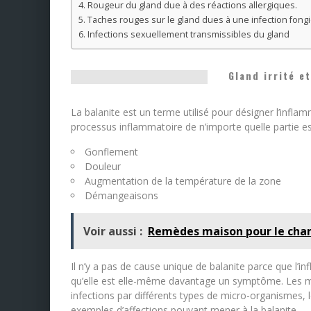
Rougeur du gland due à des réactions allergiques.
Taches rouges sur le gland dues à une infection fong
Infections sexuellement transmissibles du gland
Gland irrité e
La balanite est un terme utilisé pour désigner l’infl
processus inflammatoire de n’importe quelle partie est
Gonflement
Douleur
Augmentation de la température de la zone
Démangeaisons
Voir aussi :
Remèdes maison pour le cha
Il n’y a pas de cause unique de balanite parce que l’
qu’elle est elle-même davantage un symptôme. Les mal
infections par différents types de micro-organismes, 
exemples d’affections pouvant mener à la balanite.