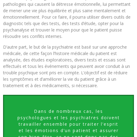
pathologies qui causent la détresse émotionnelle, lui permettant
de mener une vie plus équilibrée et plus saine mentalement et
émotionnellement. Pour ce faire, il pourra utiliser divers outils de
diagnostic tels que des tests, des tests d’étude, opter pour la
psychanalyse et trouver le moyen pour que le patient puisse
résoudre ses conflits internes.
D’autre part, le but de la psychiatrie est basé sur une approche
médicale, de cette façon l’histoire médicale du patient est
analysée, des études exploratoires, divers tests et essais sont
effectués et tous les événements qui peuvent avoir conduit à un
trouble psychique sont pris en compte. L’objectif est de réduire
les symptômes et d’améliorer la vie du patient grâce à un
traitement et à des médicaments, si nécessaire.
Dans de nombreux cas, les
psychologues et les psychiatres doivent
travailler ensemble pour traiter l’esprit
et les émotions d’un patient et assurer
son bien-être, ce ne sont donc pas des