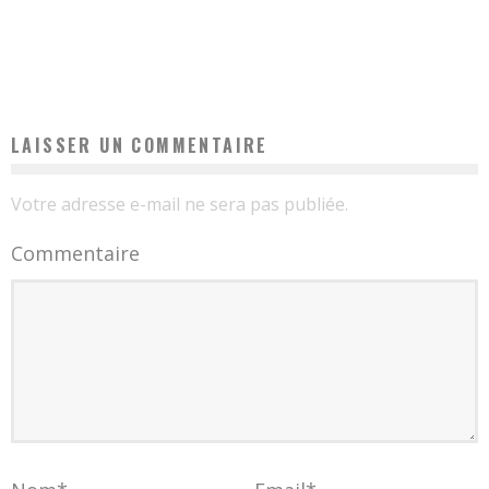
SOINS APRÈS UNE VITRECTOMIE
Elsa
19 janvier 2017
1
LAISSER UN COMMENTAIRE
Votre adresse e-mail ne sera pas publiée.
Commentaire