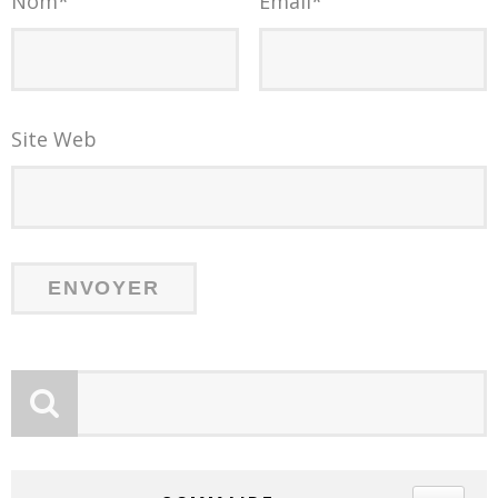
Nom
*
Email
*
Site Web
TOGGLE