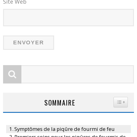
Site Web
SOMMAIRE
TOGGLE
Symptômes de la piqûre de fourmi de feu
Premiers soins pour les piqûres de fourmis de