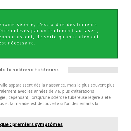
énome sébacé, c’est-à-dire des tumeurs
 être enlevés par un traitement au laser ;
 réapparaissent, de sorte qu’un traitement
est nécessaire.
de la sclérose tubéreuse
ille apparaissent dès la naissance, mais le plus souvent plus
ralement avec les années de vie, plus d’altérations
ie ; cependant, lorsqu’une sclérose tubéreuse légère a été
us et la maladie est découverte si l’un des enfants la
ique : premiers symptômes