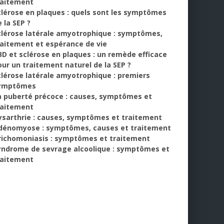
raitement
clérose en plaques : quels sont les symptômes
 la SEP ?
clérose latérale amyotrophique : symptômes,
raitement et espérance de vie
BD et sclérose en plaques : un remède efficace
our un traitement naturel de la SEP ?
clérose latérale amyotrophique : premiers
ymptômes
a puberté précoce : causes, symptômes et
raitement
ysarthrie : causes, symptômes et traitement
dénomyose : symptômes, causes et traitement
richomoniasis : symptômes et traitement
yndrome de sevrage alcoolique : symptômes et
raitement