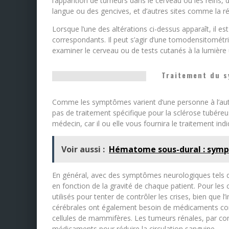
l’apparition de tumeurs dans le cerveau ou les reins
langue ou des gencives, et d’autres sites comme la ré
Lorsque l’une des altérations ci-dessus apparaît, il 
correspondants. Il peut s’agir d’une tomodensitométr
examiner le cerveau ou de tests cutanés à la lumière u
Traitement du s
Comme les symptômes varient d’une personne à l’autr
pas de traitement spécifique pour la sclérose tubéreus
médecin, car il ou elle vous fournira le traitement i
Voir aussi :
Hématome sous-dural : symp
En général, avec des symptômes neurologiques tels qu
en fonction de la gravité de chaque patient. Pour les
utilisés pour tenter de contrôler les crises, bien que l
cérébrales ont également besoin de médicaments conn
cellules de mammifères. Les tumeurs rénales, par cont
médicaments pour réduire la circulation sanguine.