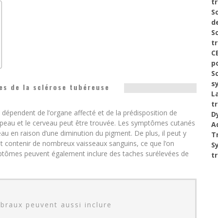
t
S
de
S
t
C
p
S
s
s de la sclérose tubéreuse
L
t
dépendent de l’organe affecté et de la prédisposition de
D
a peau et le cerveau peut être trouvée. Les symptômes cutanés
A
au en raison d’une diminution du pigment. De plus, il peut y
T
nt contenir de nombreux vaisseaux sanguins, ce que l’on
S
tômes peuvent également inclure des taches surélevées de
t
raux peuvent aussi inclure