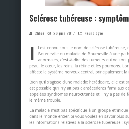
Sclérose tubéreuse : symptôm
Chloé
26 juin 2017
Neurologie
I
l est connu sous le nom de sclérose tubéreuse,
Bourneville ou maladie de Bourneville à une path
anormales, c’est-à-dire des tumeurs qui ne sont 
peau, le cœur, les reins, la rétine et les poumons. Lor
affecte le système nerveux central, principalement la 
Bien qu’il s’agisse d’une maladie héréditaire, elle est
est possible qu’il n’y ait pas d’antécédents familiaux
appelées syndromes neurocutanés et il n’y a pas de fa
le même trouble.
La maladie n’est pas spécifique à un groupe ethniqu
dans le monde entier. Si vous voulez en savoir plus 
les informations relatives à la sclérose tubéreuse : 