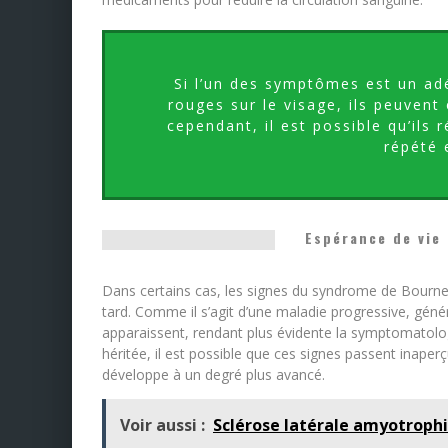
Si l’un des symptômes est un ad
rouges sur le visage, ils peuvent
cependant, il est possible qu’ils
répété 
Espérance de vie 
Dans certains cas, les signes du syndrome de Bournev
tard. Comme il s’agit d’une maladie progressive, géné
apparaissent, rendant plus évidente la symptomatolog
héritée, il est possible que ces signes passent inaperç
développe à un degré plus avancé.
Voir aussi :
Sclérose latérale amyotroph