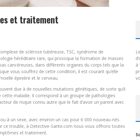
es et traitement
 complexe de sclérose tubéreuse, TSC, syndrome de
Le
ologie héréditaire rare, qui provoque la formation de masses
d’
pas cancéreuses, dans différents organes du corps tels que la
à 
sque vous souffrez de cette condition, il est courant qu’elle
p
moelle épinière et le cerveau.
vo
 souvent due à de nouvelles mutations génétiques, de sorte qu’il
 de cette maladie. Il correspond à un groupe de pathologies
cteur de risque connu autre que le fait d’avoir un parent avec
e ou à un sexe, avec environ un cas pour 6 000 nouveau-nés
sur ce trouble, à Detective-Sante.com nous vous offrons toutes
symptômes et traitement.
S