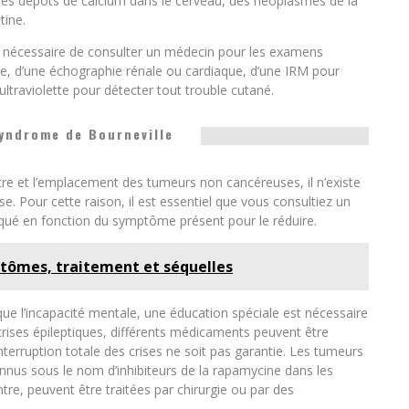
, des dépôts de calcium dans le cerveau, des néoplasmes de la
tine.
est nécessaire de consulter un médecin pour les examens
ie, d’une échographie rénale ou cardiaque, d’une IRM pour
ltraviolette pour détecter tout trouble cutané.
yndrome de Bourneville
e et l’emplacement des tumeurs non cancéreuses, il n’existe
e. Pour cette raison, il est essentiel que vous consultiez un
ndiqué en fonction du symptôme présent pour le réduire.
tômes, traitement et séquelles
e l’incapacité mentale, une éducation spéciale est nécessaire
 crises épileptiques, différents médicaments peuvent être
’interruption totale des crises ne soit pas garantie. Les tumeurs
us sous le nom d’inhibiteurs de la rapamycine dans les
re, peuvent être traitées par chirurgie ou par des