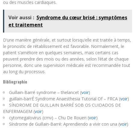
ou des muscles cardiaques.
Voir aussi :
Syndrome du cœur brisé : symptômes
et traitement
D’une manière générale, et surtout lorsqu’elle est traitée à temps,
le pronostic de rétablissement est favorable. Normalement, le
patient s’améliore en quelques semaines, mais certains cas
peuvent prendre des mois ou des années, selon l’état de chaque
personne, donc une supervision médicale est recommandée tout
au long du processus.
Bibliographie
Guillain-Barré syndrome – thelancet (
voir
)
guillain-barrÉ Syndrome Anaesthesia Tutorial Of – FRCA (
voir
)
SÍNDROME DE GUILLAIN BARRÉ SOB OS CUIDADOS DE
ENFERMAGEM (
voir
)
cytomegalovirus (cmv) – Chu De Rouen (
voir
)
Síndrome de Guillain-Barré: Aprendiendo a vivir con una (
voir
)