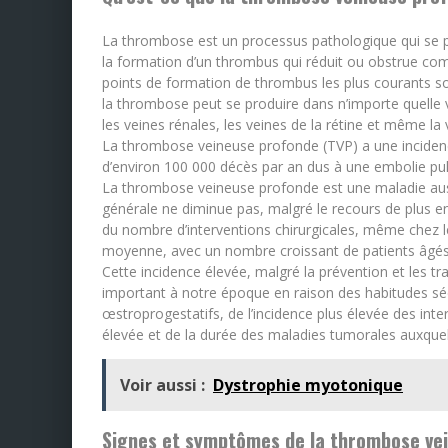
La thrombose est un processus pathologique qui se pr
la formation d’un thrombus qui réduit ou obstrue co
points de formation de thrombus les plus courants so
la thrombose peut se produire dans n’importe quelle 
les veines rénales, les veines de la rétine et même la 
La thrombose veineuse profonde (TVP) a une incidenc
d’environ 100 000 décès par an dus à une embolie pu
La thrombose veineuse profonde est une maladie aussi
générale ne diminue pas, malgré le recours de plus en
du nombre d’interventions chirurgicales, même chez l
moyenne, avec un nombre croissant de patients âgés 
Cette incidence élevée, malgré la prévention et les t
important à notre époque en raison des habitudes séde
œstroprogestatifs, de l’incidence plus élevée des inte
élevée et de la durée des maladies tumorales auxquel
Voir aussi :
Dystrophie myotonique
Signes et symptômes de la thrombose ve