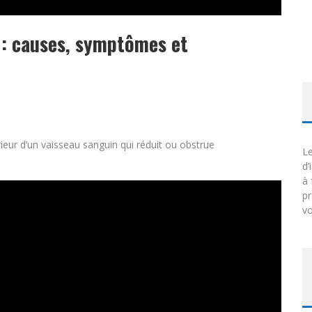
: causes, symptômes et
ieur d’un vaisseau sanguin qui réduit ou obstrue
Le
d’
à 
p
vo