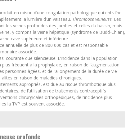
oduit en raison d’une coagulation pathologique qui entraîne
mplètement la lumière d’un vaisseau.
Thrombose veineuse
. Les
nt les veines profondes des jambes et celles du bassin, mais
veine, y compris la veine hépatique (syndrome de Budd-Chiari),
veine cave supérieure et inférieure.
e annuelle de plus de 800 000 cas et est responsable
lmonaire associée.
 courante que silencieuse. L’incidence dans la population
 plus fréquent à la prophylaxie, en raison de l’augmentation
es personnes âgées, et de l’allongement de la durée de vie
alités en raison de maladies chroniques.
raitements appropriés, est due au risque thrombotique plus
ntaires, de l’utilisation de traitements contraceptifs
rventions chirurgicales orthopédiques, de l’incidence plus
les la TVP est souvent associée.
ineuse profonde