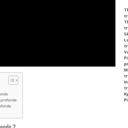
T
t
T
t
S
La
t
V
P
p
M
t
I
t
K
fonde
P
e profonde
ofonde
fonde ?