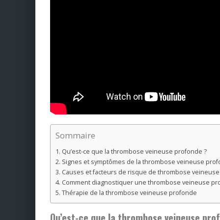
Sommaire
Qu’est-ce que la thrombose veineuse profonde ?
Signes et symptômes de la thrombose veineuse pro
Causes et facteurs de risque de thrombose veineus
Comment diagnostiquer une thrombose veineuse pr
Thérapie de la thrombose veineuse profonde
Qu’est-ce que la thrombose veineuse pro