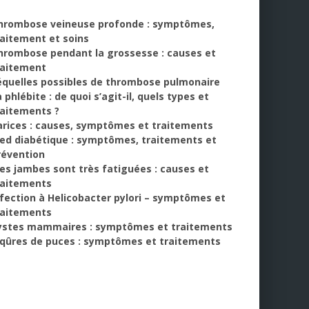
hrombose veineuse profonde : symptômes,
raitement et soins
hrombose pendant la grossesse : causes et
raitement
équelles possibles de thrombose pulmonaire
 phlébite : de quoi s’agit-il, quels types et
raitements ?
arices : causes, symptômes et traitements
ied diabétique : symptômes, traitements et
révention
es jambes sont très fatiguées : causes et
raitements
nfection à Helicobacter pylori – symptômes et
raitements
ystes mammaires : symptômes et traitements
iqûres de puces : symptômes et traitements