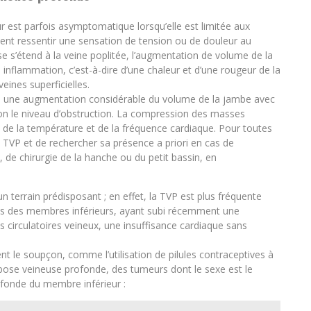
est parfois asymptomatique lorsqu’elle est limitée aux
uvent ressentir une sensation de tension ou de douleur au
e s’étend à la veine poplitée, l’augmentation de volume de la
nflammation, c’est-à-dire d’une chaleur et d’une rougeur de la
eines superficielles.
 y a une augmentation considérable du volume de la jambe avec
lon le niveau d’obstruction. La compression des masses
 de la température et de la fréquence cardiaque. Pour toutes
e TVP et de rechercher sa présence a priori en cas de
e chirurgie de la hanche ou du petit bassin, en
un terrain prédisposant ; en effet, la TVP est plus fréquente
sés des membres inférieurs, ayant subi récemment une
s circulatoires veineux, une insuffisance cardiaque sans
t le soupçon, comme l’utilisation de pilules contraceptives à
ose veineuse profonde, des tumeurs dont le sexe est le
fonde du membre inférieur :