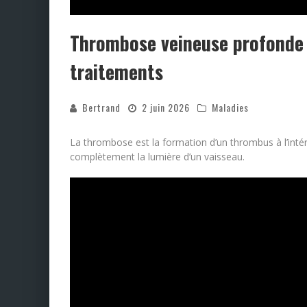
Thrombose veineuse profonde 
traitements
Bertrand
2 juin 2026
Maladies
La thrombose est la formation d’un thrombus à l’intér
complètement la lumière d’un vaisseau.