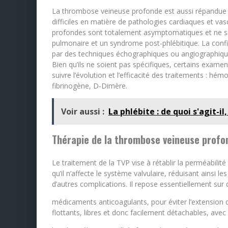
La thrombose veineuse profonde est aussi répandue que 
difficiles en matière de pathologies cardiaques et v
profondes sont totalement asymptomatiques et ne se
pulmonaire et un syndrome post-phlébitique. La confir
par des techniques échographiques ou angiographiqu
Bien qu’ils ne soient pas spécifiques, certains examen
suivre l’évolution et l’efficacité des traitements : 
fibrinogène, D-Dimère.
Voir aussi :
La phlébite : de quoi s'agit-i
Thérapie de la thrombose veineuse profo
Le traitement de la TVP vise à rétablir la perméabili
qu’il n’affecte le système valvulaire, réduisant ainsi
d’autres complications. Il repose essentiellement sur 
médicaments anticoagulants, pour éviter l’extension
flottants, libres et donc facilement détachables, av