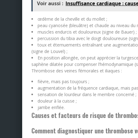
Voir aussi :
Insuffisance cardiaque : cau
œdème de la cheville et du mollet ;
peau cyanosée (bleuâtre) et chaude au niveau du
muscles endurcis et douloureux (signe de Bauer) ;
percussion du tibia avec le doigt douloureuse (sign
toux et éternuements entraînant une augmentation d
(signe de Louvel) ;
En position allongée, on peut apprécier la turgesce
saphène dilatée pour compenser l’hémodynamique (si
Thrombose des veines fémorales et iliaques :
fièvre, mais pas toujours ;
augmentation de la fréquence cardiaque, mais pas
sensation de lourdeur dans le membre concerné ;
douleur à la cuisse ;
jambe enflée.
Causes et facteurs de risque de thrombo
Comment diagnostiquer une thrombose v