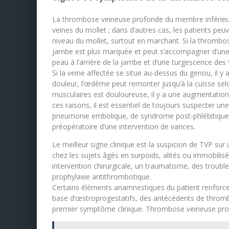
La thrombose veineuse profonde du membre inférieur 
veines du mollet ; dans d’autres cas, les patients pe
niveau du mollet, surtout en marchant. Si la thrombos
jambe est plus marquée et peut s’accompagner d’une i
peau à l’arrière de la jambe et d’une turgescence des v
Si la veine affectée se situe au-dessus du genou, il
douleur, l’œdème peut remonter jusqu’à la cuisse se
musculaires est douloureuse, il y a une augmentation
ces raisons, il est essentiel de toujours suspecter un
pneumonie embolique, de syndrome post-phlébitique, d
préopératoire d’une intervention de varices.
Le meilleur signe clinique est la suspicion de TVP sur 
chez les sujets âgés en surpoids, alités ou immobili
intervention chirurgicale, un traumatisme, des trouble
prophylaxie antithrombotique.
Certains éléments anamnestiques du patient renforcen
base d’œstroprogestatifs, des antécédents de thromb
premier symptôme clinique. Thrombose veineuse pro