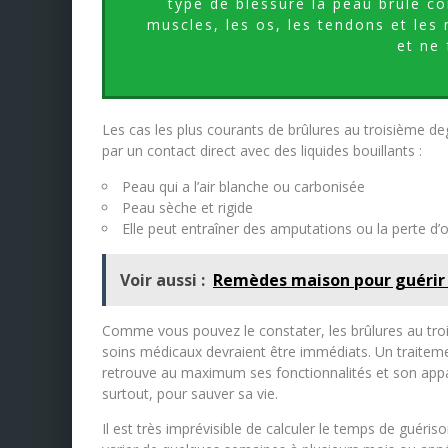
type de blessure la peau brûle c
muscles, les os, les tendons et les n
et ne 
Les cas les plus courants de brûlures au troisième 
par un contact direct avec des liquides bouillants :
Peau qui a l’air blanche ou carbonisée
Peau sèche et rigide
Elle peut entraîner des amputations ou la perte d’
Voir aussi :
Remèdes maison pour guérir 
Comme vous pouvez le constater, les brûlures au troi
soins médicaux devraient être immédiats. Un traiteme
retrouve au maximum ses fonctionnalités et son appa
surtout, pour sauver sa vie.
Il est très imprévisible de calculer le temps de guéri