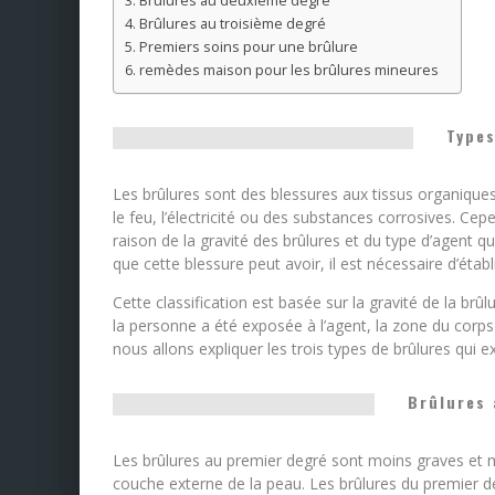
Brûlures au deuxième degré
Brûlures au troisième degré
Premiers soins pour une brûlure
remèdes maison pour les brûlures mineures
Types
Les brûlures sont des blessures aux tissus organiques
le feu, l’électricité ou des substances corrosives. Cep
raison de la gravité des brûlures et du type d’agent 
que cette blessure peut avoir, il est nécessaire d’établi
Cette classification est basée sur la gravité de la brû
la personne a été exposée à l’agent, la zone du corps 
nous allons expliquer les trois types de brûlures qui ex
Brûlures 
Les brûlures au premier degré sont moins graves et mo
couche externe de la peau. Les brûlures du premier de