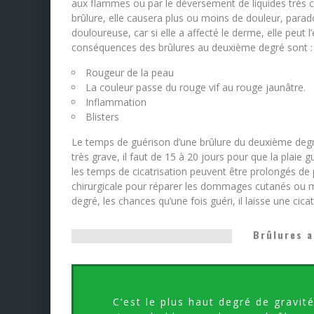
aux flammes ou par le déversement de liquides très c
brûlure, elle causera plus ou moins de douleur, parad
douloureuse, car si elle a affecté le derme, elle peut l’
conséquences des brûlures au deuxième degré sont :
Rougeur de la peau
La couleur passe du rouge vif au rouge jaunâtre.
Inflammation
Blisters
Le temps de guérison d’une brûlure du deuxième degré 
très grave, il faut de 15 à 20 jours pour que la plaie
les temps de cicatrisation peuvent être prolongés de
chirurgicale pour réparer les dommages cutanés ou mu
degré, les chances qu’une fois guéri, il laisse une cica
Brûlures a
C’est le plus haut degré de gravit