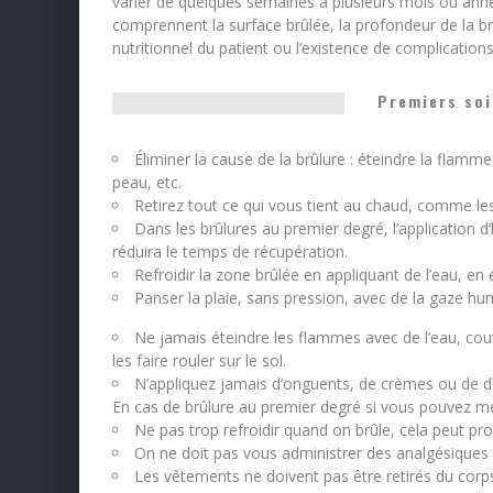
varier de quelques semaines à plusieurs mois ou année
comprennent la surface brûlée, la profondeur de la brûl
nutritionnel du patient ou l’existence de complications
Premiers soi
Éliminer la cause de la brûlure : éteindre la flamme
peau, etc.
Retirez tout ce qui vous tient au chaud, comme le
Dans les brûlures au premier degré, l’application 
réduira le temps de récupération.
Refroidir la zone brûlée en appliquant de l’eau, en é
Panser la plaie, sans pression, avec de la gaze hu
Ne jamais éteindre les flammes avec de l’eau, co
les faire rouler sur le sol.
N’appliquez jamais d’onguents, de crèmes ou de den
En cas de brûlure au premier degré si vous pouvez me
Ne pas trop refroidir quand on brûle, cela peut pr
On ne doit pas vous administrer des analgésiques o
Les vêtements ne doivent pas être retirés du corp