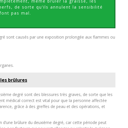
omplètement, même brûler la graisse, les
erfs, de sorte qu’ils annulent la sensibilité
font pas mal.
degré sont causés par une exposition prolongée aux flammes ou
organes.
les brûlures
sième degré sont des blessures très graves, de sorte que les
nt médical correct est vital pour que la personne affectée
rence, grâce à des greffes de peau et des opérations, et
son d’une brûlure du deuxième degré, car cette période peut