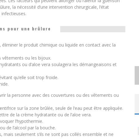
s. Les facteurs qui peuvent allonger ou ralentir la guérison
ure, la nécessité d’une intervention chirurgicale, l’état
 infectieuses.
ns pour une brûlure
, éliminer le produit chimique ou liquide en contact avec la
s vêtements ou les bijoux.
d’hydratants ou d’aloe vera soulagera les démangeaisons et
vitant qu’elle soit trop froide.
mide.
uvrir la personne avec des couvertures ou des vêtements ou
tifrice sur la zone brûlée, seule de l’eau peut être appliquée.
ttre de la crème hydratante ou de l’aloe vera.
ovoquer l’hypothermie.
u de l’alcool par la bouche.
s, mais seulement s’ils ne sont pas collés ensemble et ne