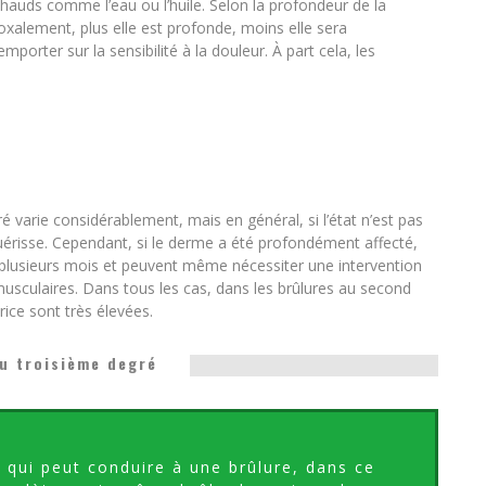
hauds comme l’eau ou l’huile. Selon la profondeur de la
oxalement, plus elle est profonde, moins elle sera
emporter sur la sensibilité à la douleur. À part cela, les
varie considérablement, mais en général, si l’état n’est pas
 guérisse. Cependant, si le derme a été profondément affecté,
 plusieurs mois et peuvent même nécessiter une intervention
sculaires. Dans tous les cas, dans les brûlures au second
trice sont très élevées.
u troisième degré
é qui peut conduire à une brûlure, dans ce