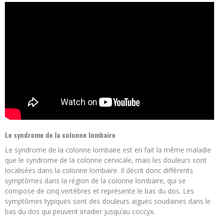
Le syndrome de la colonne lombaire
Le syndrome de la colonne lombaire est en fait la même maladie
que le syndrome de la colonne cervicale, mais les douleurs sont
localisées dans la colonne lombaire. Il décrit donc différents
symptômes dans la région de la colonne lombaire, qui se
compose de cinq vertèbres et représente le bas du dos. Les
symptômes typiques sont des douleurs aiguës soudaines dans le
bas du dos qui peuvent irradier jusqu’au coccyx.