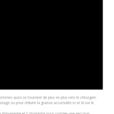
 hommes aussi se tournent de plus en plus vers le chirurgien
isage ou pour réduire la graisse accumulée ici et là sur le
 rhinoplastie et l’ otoplastie pour corriger une nez trop