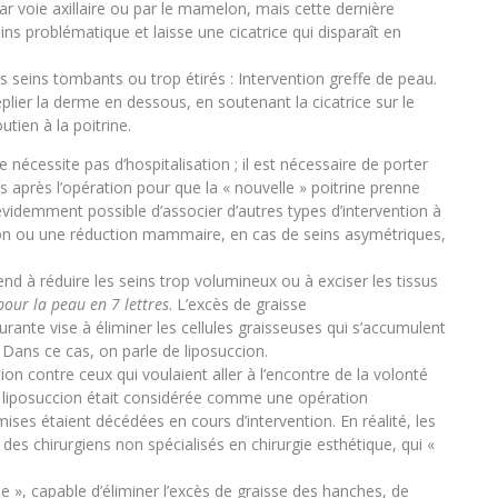
par voie axillaire ou par le mamelon, mais cette dernière
s problématique et laisse une cicatrice qui disparaît en
s seins tombants ou trop étirés : Intervention greffe de peau.
replier la derme en dessous, en soutenant la cicatrice sur le
tien à la poitrine.
e nécessite pas d’hospitalisation ; il est nécessaire de porter
après l’opération pour que la « nouvelle » poitrine prenne
t évidemment possible d’associer d’autres types d’intervention à
 ou une réduction mammaire, en cas de seins asymétriques,
d à réduire les seins trop volumineux ou à exciser les tissus
pour la peau en 7 lettres
. L’excès de graisse
urante vise à éliminer les cellules graisseuses qui s’accumulent
 Dans ce cas, on parle de liposuccion.
n contre ceux qui voulaient aller à l’encontre de la volonté
la liposuccion était considérée comme une opération
ses étaient décédées en cours d’intervention. En réalité, les
des chirurgiens non spécialisés en chirurgie esthétique, qui «
le », capable d’éliminer l’excès de graisse des hanches, de