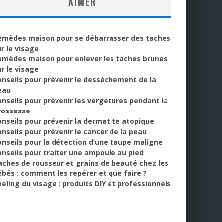
AIMER
emèdes maison pour se débarrasser des taches
ur le visage
emèdes maison pour enlever les taches brunes
ur le visage
onseils pour prévenir le dessèchement de la
eau
onseils pour prévenir les vergetures pendant la
rossesse
onseils pour prévenir la dermatite atopique
onseils pour prévenir le cancer de la peau
onseils pour la détection d’une taupe maligne
onseils pour traiter une ampoule au pied
aches de rousseur et grains de beauté chez les
ébés : comment les repérer et que faire ?
eeling du visage : produits DIY et professionnels