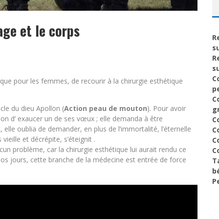
age et le corps
R
s
R
s
C
 que pour les femmes, de recourir à la chirurgie esthétique
p
C
le du dieu Apollon (
Action peau de mouton
). Pour avoir
g
llon d’ exaucer un de ses vœux ; elle demanda à être
C
 elle oublia de demander, en plus de l’immortalité, l’éternelle
C
ieille et décrépite, s’éteignit .
C
aucun problème, car la chirurgie esthétique lui aurait rendu ce
C
e nos jours, cette branche de la médecine est entrée de force
T
b
P