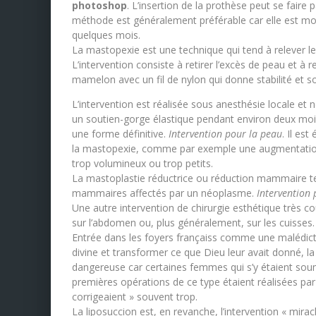
photoshop
. L’insertion de la prothèse peut se faire 
méthode est généralement préférable car elle est moin
quelques mois.
La mastopexie est une technique qui tend à relever le
L’intervention consiste à retirer l’excès de peau et à 
mamelon avec un fil de nylon qui donne stabilité et sou
L’intervention est réalisée sous anesthésie locale et n
un soutien-gorge élastique pendant environ deux mois 
une forme définitive.
Intervention pour la peau
. Il es
la mastopexie, comme par exemple une augmentation
trop volumineux ou trop petits.
La mastoplastie réductrice ou réduction mammaire ten
mammaires affectés par un néoplasme.
Intervention 
Une autre intervention de chirurgie esthétique très co
sur l’abdomen ou, plus généralement, sur les cuisses.
Entrée dans les foyers françaiss comme une malédictio
divine et transformer ce que Dieu leur avait donné, 
dangereuse car certaines femmes qui s’y étaient soumi
premières opérations de ce type étaient réalisées par 
corrigeaient » souvent trop.
La liposuccion est, en revanche, l’intervention « mirac