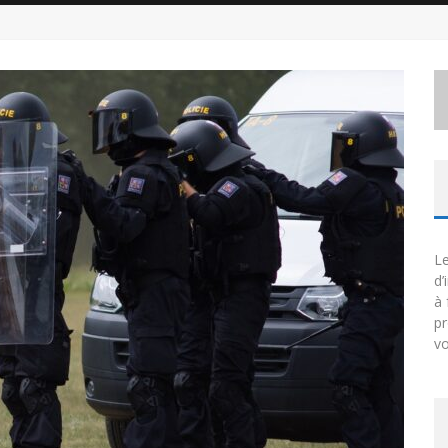
Le
d’
à 
p
vo