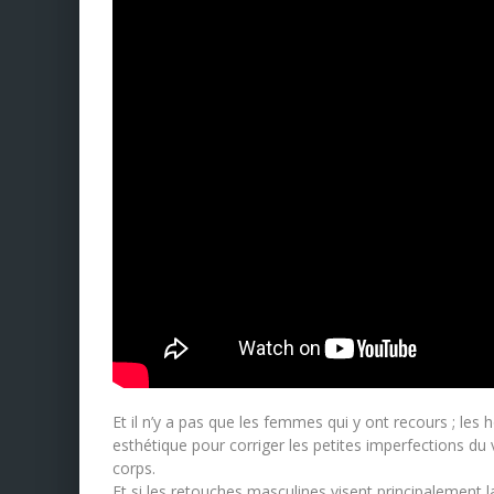
Et il n’y a pas que les femmes qui y ont recours ; les
esthétique pour corriger les petites imperfections du v
corps.
Et si les retouches masculines visent principalement la