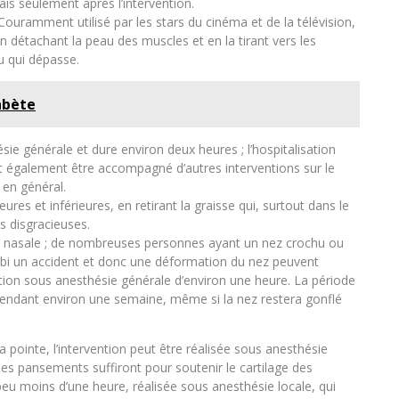
ais seulement après l’intervention.
. Couramment utilisé par les stars du cinéma et de la télévision,
 en détachant la peau des muscles et en la tirant vers les
au qui dépasse.
abète
ie générale et dure environ deux heures ; l’hospitalisation
eut également être accompagné d’autres interventions sur le
 en général.
ures et inférieures, en retirant la graisse qui, surtout dans le
s disgracieuses.
ison nasale ; de nombreuses personnes ayant un nez crochu ou
i un accident et donc une déformation du nez peuvent
tion sous anesthésie générale d’environ une heure. La période
 pendant environ une semaine, même si la nez restera gonflé
a pointe, l’intervention peut être réalisée sous anesthésie
 des pansements suffiront pour soutenir le cartilage des
 peu moins d’une heure, réalisée sous anesthésie locale, qui