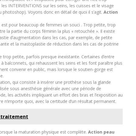
 les INTERVENTIONS sur les seins, les cuisses et le visage
au photoshop). Voyons donc en détail de quoi il s’agit.
Action
ne est pour beaucoup de femmes un souci . Trop petite, trop
e la partie du corps féminin la plus « retouchée ». Il existe
lastie d’augmentation dans les cas, par exemple, de petite
bante et la mastoplastie de réduction dans les cas de poitrine
rop petite, parfois presque inexistante. Certaines d’entre
 balconnets, qui rehaussent les seins et les font paraître plus
ent convenir en public, mais lorsque le soutien-gorge est
ne.
tion, qui consiste à insérer une prothèse sous la glande
lisée sous anesthésie générale avec une période de
, les activités impliquant un effort des bras et l’exposition au
aire n’importe quoi, avec la certitude d’un résultat permanent.
t traitement
, lorsque la maturation physique est complète.
Action peau