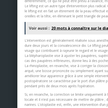
différemment, ce qui ne peut être prévu à l’avance, m
Le lifting est un autre type d’intervention plus radical
le lifting est en fait un étirement de la peau effectué
oreilles et la tête, en éliminant le petit triangle de pe
Voir aussi :
20 mots à connaître sur le di
L’intervention est généralement réalisée sous anesthés
dure deux jours et la convalescence dix. Le lifting p
visage qui contribuent à rajeunir le regard et le visage
La blépharoplastie vise à ajuster les paupières, supérie
cas des paupières inférieures, donne lieu à des poche
La rhinoplastie, en revanche, vise à corriger la clo
arqué, une bosse prononcée ou simplement ayant sub
améliorer leur apparence grâce à une simple interven
postopératoire se caractérise par le port d’un plâtre
pendant près de deux mois après l’opération.
Si, en revanche, la correction se limite uniquement à l
locale et il n’est pas nécessaire de mettre de plâtre ;
narines. L’otoplastie est, enfin, une intervention d’un