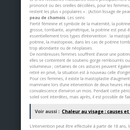
prononcé ou des oreilles décollées, pour les femmes,
restent les plus « populaires » : (Action lissage de pe
peau de chamois
. Les seins
Fierté féminine et symbole de la maternité, la poitri
grosse, tombante, asymétrique, la poitrine est peut-êtr
essentiellement trois types d’intervention : la mastop
poitrine, la mastopexie, dans les cas de poitrine tom
trop abondante ou de néoplasies.
De nombreuses femmes souffrent d’avoir une poitrine t
elles se contentent de soutiens-gorge rembourrés ou à
volumineux ; certaines de ces astuces peuvent égalem
retiré en privé, la situation est à nouveau celle d’origi
Pour ces femmes, il existe la mastoplastie d’augmenta
mammaire lors d’une intervention de deux heures réa
convalescence d’environ un mois. Pendant cette période
soleil sont interdites, mais après, il est possible de f
Voir aussi :
Chaleur au visage : causes e
L’intervention peut être effectuée à partir de 18 ans