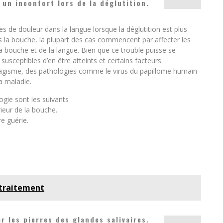
un inconfort lors de la déglutition.
s de douleur dans la langue lorsque la déglutition est plus
s la bouche, la plupart des cas commencent par affecter les
 la bouche et de la langue. Bien que ce trouble puisse se
usceptibles d’en être atteints et certains facteurs
abagisme, des pathologies comme le virus du papillome humain
a maladie.
gie sont les suivants
ieur de la bouche.
e guérie.
 traitement
r les pierres des glandes salivaires.