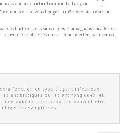
on suite à une infection de la langue
elle soit, elle s’appelle glossitis et peut causer divers
 l’inconfort lorsque vous bougez la mâchoire ou la douleur
par des bactéries, des virus et des champignons qui affectent
es peuvent être observés dans la zone affectée, par exemple,
sera fonction du type d’agent infectieux
les antibiotiques ou les antifongiques, et
 rince-bouche antimicrobiens peuvent être
soulager les symptômes.