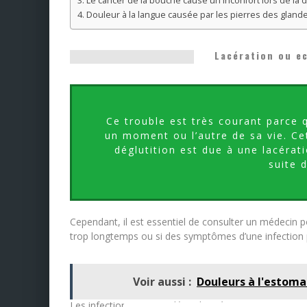
Le cancer de la bouche cause un inconfort lors de la dé
Douleur à la langue causée par les pierres des glandes
Lacération ou e
Ce trouble est très courant parce 
un moment ou l’autre de sa vie. Cet
déglutition est due à une lacérat
suite 
Cependant, il est essentiel de consulter un médecin pou
trop longtemps ou si des symptômes d’une infection p
Voir aussi :
Douleurs à l'estoma
Les infections sont un désordre très commun n’importe