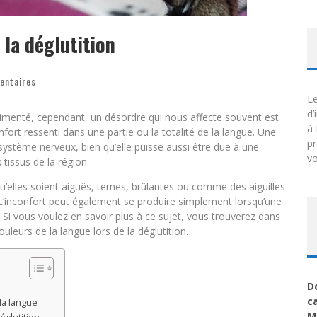
 la déglutition
entaires
Le
d’
imenté, cependant, un désordre qui nous affecte souvent est
à 
onfort ressenti dans une partie ou la totalité de la langue. Une
p
système nerveux, bien qu’elle puisse aussi être due à une
vo
issus de la région.
 qu’elles soient aiguës, ternes, brûlantes ou comme des aiguilles
 L’inconfort peut également se produire simplement lorsqu’une
Si vous voulez en savoir plus à ce sujet, vous trouverez dans
uleurs de la langue lors de la déglutition.
D
c
 la langue
Ma