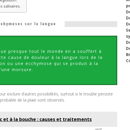
glutition.
p
 salivaires.
D
Do
cchymoses sur la langue
D
S
s
D
D
que presque tout le monde en a souffert à
B
te cause de douleur à la langue lors de la
C
ion ou une ecchymose qui se produit à la
d’une morsure.
r exclure d’autres possibilités, surtout si le trouble persiste
robable de la plaie sont observés.
c et à la bouche : causes et traitements
 où dans le corps, ainsi la langue les a aussi souvent.