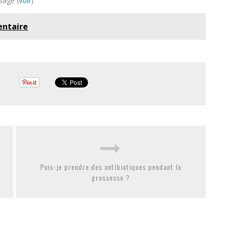
sage (
voir
)
entaire
Puis-je prendre des antibiotiques pendant la
grossesse ?