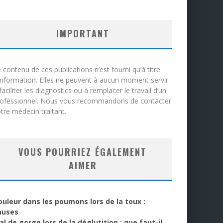
IMPORTANT
 contenu de ces publications n’est fourni qu’à titre
information. Elles ne peuvent à aucun moment servir
faciliter les diagnostics ou à remplacer le travail d’un
rofessionnel. Nous vous recommandons de contacter
tre médecin traitant.
VOUS POURRIEZ ÉGALEMENT
AIMER
ouleur dans les poumons lors de la toux :
auses
l de gorge lors de la déglutition : que faut-il