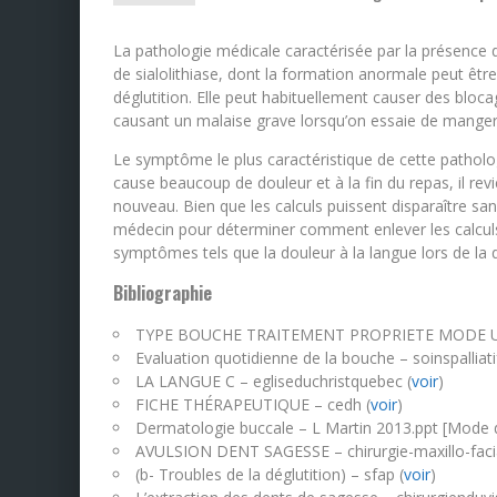
La pathologie médicale caractérisée par la présence 
de sialolithiase, dont la formation anormale peut êtr
déglutition. Elle peut habituellement causer des bloc
causant un malaise grave lorsqu’on essaie de manger 
Le symptôme le plus caractéristique de cette pathol
cause beaucoup de douleur et à la fin du repas, il r
nouveau. Bien que les calculs puissent disparaître san
médecin pour déterminer comment enlever les calculs 
symptômes tels que la douleur à la langue lors de la dég
Bibliographie
TYPE BOUCHE TRAITEMENT PROPRIETE MODE UT
Evaluation quotidienne de la bouche – soinspalliatif
LA LANGUE C – egliseduchristquebec (
voir
)
FICHE THÉRAPEUTIQUE – cedh (
voir
)
Dermatologie buccale – L Martin 2013.ppt [Mode 
AVULSION DENT SAGESSE – chirurgie-maxillo-facia
(b- Troubles de la déglutition) – sfap (
voir
)