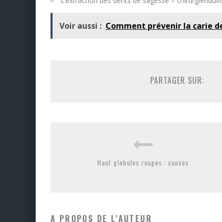
L’extraction des dents de sagesse – chirurgienduvi
Voir aussi :
Comment prévenir la carie d
PARTAGER SUR:
Haut globules rouges : causes
A PROPOS DE L'AUTEUR