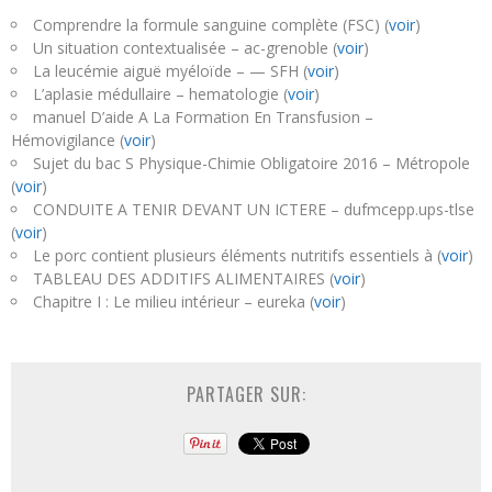
Comprendre la formule sanguine complète (FSC) (
voir
)
Un situation contextualisée – ac-grenoble (
voir
)
La leucémie aiguë myéloïde – — SFH (
voir
)
L’aplasie médullaire – hematologie (
voir
)
manuel D’aide A La Formation En Transfusion –
Hémovigilance (
voir
)
Sujet du bac S Physique-Chimie Obligatoire 2016 – Métropole
(
voir
)
CONDUITE A TENIR DEVANT UN ICTERE – dufmcepp.ups-tlse
(
voir
)
Le porc contient plusieurs éléments nutritifs essentiels à (
voir
)
TABLEAU DES ADDITIFS ALIMENTAIRES (
voir
)
Chapitre I : Le milieu intérieur – eureka (
voir
)
PARTAGER SUR: