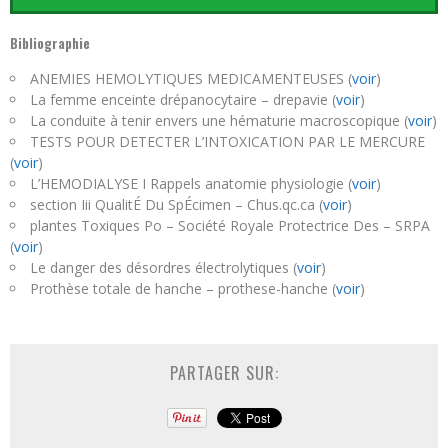
Bibliographie
ANEMIES HEMOLYTIQUES MEDICAMENTEUSES (
voir
)
La femme enceinte drépanocytaire – drepavie (
voir
)
La conduite à tenir envers une hématurie macroscopique (
voir
)
TESTS POUR DETECTER L’INTOXICATION PAR LE MERCURE
(
voir
)
L’HEMODIALYSE I Rappels anatomie physiologie (
voir
)
section Iii QualitÉ Du SpÉcimen – Chus.qc.ca (
voir
)
plantes Toxiques Po – Société Royale Protectrice Des – SRPA
(
voir
)
Le danger des désordres électrolytiques (
voir
)
Prothèse totale de hanche – prothese-hanche (
voir
)
PARTAGER SUR: