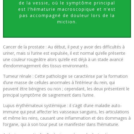
de la vessie, où le symptôme principal
est l’hématurie macroscopique et n’est
pas accompagné de douleur lors de la
miction.
Cancer de la prostate : Au début, il peut y avoir des difficultés à
uriner, mais si l’urine est expulsée, il est normal qu’elle présente
une couleur rougeâtre alors qu’elle est déjà à un stade avancé
d’endommagement des tissus environnants.
Tumeur rénale : Cette pathologie se caractérise par la formation
d’une masse de cellules anormales à l’intérieur du rein, qui
peuvent être bénignes ou non ; cependant, les deux présentent le
principal symptôme de saignement dans l’urine.
Lupus érythémateux systémique : il s’agit d’une maladie auto-
immune qui peut affecter les vaisseaux sanguins, les articulations
et même les reins, causant une inflammation et des dommages à
l’organe, qui à son tour peut se manifester dans l’hématurie.