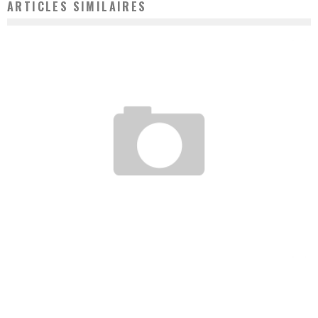
ARTICLES SIMILAIRES
POURQUOI LA BILIRUBINE TOTALE AUGMENTE-T-ELLE ?
Vanessa
22 décembre 2022