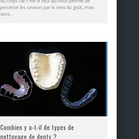
du corps car c'est le seul qui nous permet de
percevoir les saveurs par le sens du goût, mais
auss
...
Combien y a-t-il de types de
nettoyage de dents ?