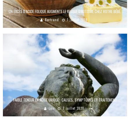
UN EXCÈS D’ACIDE FOLIQUE AUGMENTE LE RISQUE D’AUTISME CHEZ VOTRE BÉBÉ.
Bertrand
1 juillet 2019
FAIBLE TENEUR EN ACIDE URIQUE : CAUSES, SYMPTÔMES ET TRAITEMENT
Loic
7 juillet 2020