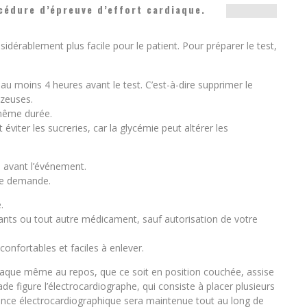
édure d’épreuve d’effort cardiaque.
sidérablement plus facile pour le patient. Pour préparer le test,
 moins 4 heures avant le test. C’est-à-dire supprimer le
azeuses.
même durée.
iter les sucreries, car la glycémie peut altérer les
 avant l’événement.
 le demande.
.
sants ou tout autre médicament, sauf autorisation de votre
onfortables et faciles à enlever.
aque même au repos, que ce soit en position couchée, assise
de figure l’électrocardiographe, qui consiste à placer plusieurs
lance électrocardiographique sera maintenue tout au long de