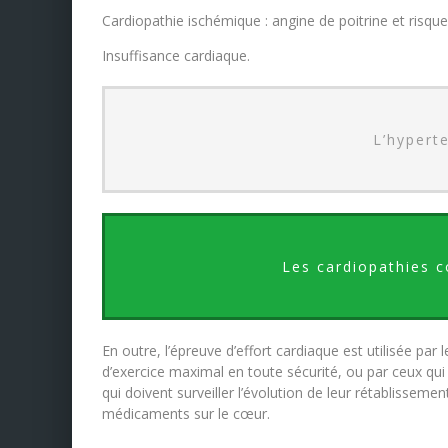
Cardiopathie ischémique : angine de poitrine et risqu
Insuffisance cardiaque.
L’hyperte
Les cardiopathies co
En outre, l’épreuve d’effort cardiaque est utilisée par
d’exercice maximal en toute sécurité, ou par ceux qui
qui doivent surveiller l’évolution de leur rétablissement
médicaments sur le cœur.