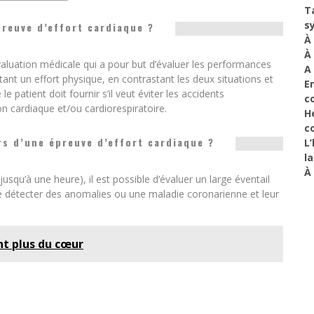
T
s
reuve d’effort cardiaque ?
À
À
valuation médicale qui a pour but d’évaluer les performances
A
tant un effort physique, en contrastant les deux situations et
En
 patient doit fournir s’il veut éviter les accidents
c
n cardiaque et/ou cardiorespiratoire.
H
c
s d’une épreuve d’effort cardiaque ?
L’
l
À 
jusqu’à une heure), il est possible d’évaluer un large éventail
e détecter des anomalies ou une maladie coronarienne et leur
nt plus du cœur