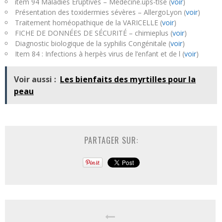
item 94 Maladies Eruptives – Medecine.ups-tlse (
voir
)
Présentation des toxidermies sévères – AllergoLyon (
voir
)
Traitement homéopathique de la VARICELLE (
voir
)
FICHE DE DONNÉES DE SÉCURITÉ – chimieplus (
voir
)
Diagnostic biologique de la syphilis Congénitale (
voir
)
Item 84 : Infections à herpès virus de l’enfant et de l (
voir
)
Voir aussi :
Les bienfaits des myrtilles pour la
peau
PARTAGER SUR: