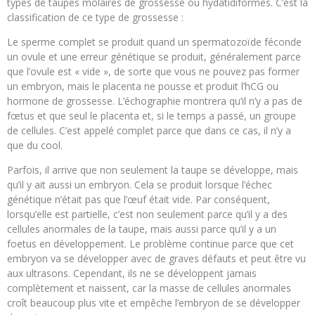
types de taupes molaires de grossesse ou hydatidiformes. C’est la
classification de ce type de grossesse :
Le sperme complet se produit quand un spermatozoïde féconde
un ovule et une erreur génétique se produit, généralement parce
que l’ovule est « vide », de sorte que vous ne pouvez pas former
un embryon, mais le placenta ne pousse et produit l’hCG ou
hormone de grossesse. L’échographie montrera qu’il n’y a pas de
fœtus et que seul le placenta et, si le temps a passé, un groupe
de cellules. C’est appelé complet parce que dans ce cas, il n’y a
que du cool.
Parfois, il arrive que non seulement la taupe se développe, mais
qu’il y ait aussi un embryon. Cela se produit lorsque l’échec
génétique n’était pas que l’œuf était vide. Par conséquent,
lorsqu’elle est partielle, c’est non seulement parce qu’il y a des
cellules anormales de la taupe, mais aussi parce qu’il y a un
foetus en développement. Le problème continue parce que cet
embryon va se développer avec de graves défauts et peut être vu
aux ultrasons. Cependant, ils ne se développent jamais
complètement et naissent, car la masse de cellules anormales
croît beaucoup plus vite et empêche l’embryon de se développer