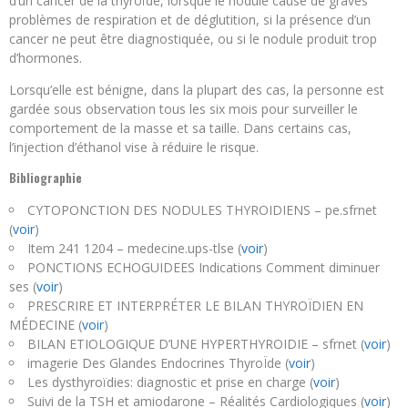
d’un cancer de la thyroïde, lorsque le nodule cause de graves
problèmes de respiration et de déglutition, si la présence d’un
cancer ne peut être diagnostiquée, ou si le nodule produit trop
d’hormones.
Lorsqu’elle est bénigne, dans la plupart des cas, la personne est
gardée sous observation tous les six mois pour surveiller le
comportement de la masse et sa taille. Dans certains cas,
l’injection d’éthanol vise à réduire le risque.
Bibliographie
CYTOPONCTION DES NODULES THYROIDIENS – pe.sfrnet
(
voir
)
Item 241 1204 – medecine.ups-tlse (
voir
)
PONCTIONS ECHOGUIDEES Indications Comment diminuer
ses (
voir
)
PRESCRIRE ET INTERPRÉTER LE BILAN THYROÏDIEN EN
MÉDECINE (
voir
)
BILAN ETIOLOGIQUE D’UNE HYPERTHYROIDIE – sfrnet (
voir
)
imagerie Des Glandes Endocrines ThyroÏde (
voir
)
Les dysthyroïdies: diagnostic et prise en charge (
voir
)
Suivi de la TSH et amiodarone – Réalités Cardiologiques (
voir
)