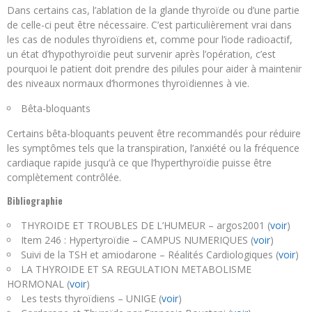
Dans certains cas, l’ablation de la glande thyroïde ou d’une partie
de celle-ci peut être nécessaire. C’est particulièrement vrai dans
les cas de nodules thyroïdiens et, comme pour l’iode radioactif,
un état d’hypothyroïdie peut survenir après l’opération, c’est
pourquoi le patient doit prendre des pilules pour aider à maintenir
des niveaux normaux d’hormones thyroïdiennes à vie.
Bêta-bloquants
Certains bêta-bloquants peuvent être recommandés pour réduire
les symptômes tels que la transpiration, l’anxiété ou la fréquence
cardiaque rapide jusqu’à ce que l’hyperthyroïdie puisse être
complètement contrôlée.
Bibliographie
THYROIDE ET TROUBLES DE L’HUMEUR – argos2001 (
voir
)
Item 246 : Hypertyroïdie – CAMPUS NUMERIQUES (
voir
)
Suivi de la TSH et amiodarone – Réalités Cardiologiques (
voir
)
LA THYROIDE ET SA REGULATION METABOLISME
HORMONAL (
voir
)
Les tests thyroïdiens – UNIGE (
voir
)