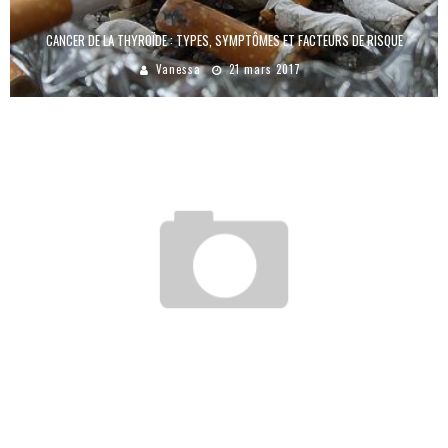
CANCER DE LA THYROÏDE : TYPES, SYMPTÔMES ET FACTEURS DE RISQUE
Vanessa
21 mars 2017
THYROÏDITE : TYPES, CAUSES ET SYMPTÔMES
Chloé
15 juillet 2016