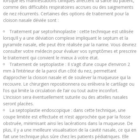
lorsque les manifestations cliniques affectent la santé du patient,
comme des difficultés respiratoires accrues ou des saignements
de nez récurrents. Certaines des options de traitement pour la
cloison nasale déviée sont :
Traitement par septorhinoplastie : cette technique est utilisée
lorsqu’il y a une déviation complexe impliquant le septum et la
pyramide nasale, elle peut être réalisée par la narine. Vous devriez
consulter votre médecin pour évaluer vos symptômes et prescrire
le traitement qui convient le mieux à votre état.
Traitement de septoplastie : Il s’agit d’une coupe d’environ 2
mm à l’intérieur de la paroi d’un côté du nez, permettant
d’approcher la cloison nasale et de soulever la muqueuse qui la
recouvre. Le chirurgien repositionnera ou enlèvera le cartilage ou
l’os qui limite la circulation de l’air ou tout autre inconfort.
L’incision sera éventuellement suturée ou des attelles nasales
seront placées.
La septoplastie endoscopique : dans cette technique, une
coupe limitée est effectuée et n’est approchée que par la fosse
obstruée, minimisant ainsi les lacérations dans la muqueuse. De
plus, il y a une meilleure visualisation de la cavité nasale, ce qui en
fait une technique plus sûre chez les patients pédiatriques. Elle