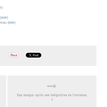
r
)
(
voir
)
beau (
voir
)
Que manger après une indigestion de l’estomac
?