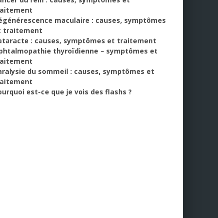
raitement
égénérescence maculaire : causes, symptômes
t traitement
ataracte : causes, symptômes et traitement
phtalmopathie thyroïdienne – symptômes et
raitement
aralysie du sommeil : causes, symptômes et
raitement
ourquoi est-ce que je vois des flashs ?