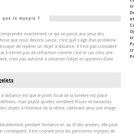
t
D
 que la myopie ?
e
C
O
 comprendre exactement ce qui se passe aux yeux des
t
hose que nous devons savoir, c’est qu’il s’agit d’un problème
P
essayer de repérer un objet à distance. Il n’est pas considéré
t
 il n’émet pas de réfraction comme c’est le cas chez une
P
ent, n’est pas autorisé à observer l’objet en question d’une
gelets
à distance est que le point focal de la lumière est placé
éfinies, mais plutôt qu’elles semblent floues et inexactes.
des objets à l’intérieur de la rétine, obtenant ainsi une image
ituellement pendant l’enfance et, au fil des années, elle peut
par conséquent, il est courant pour les personnes myopes de