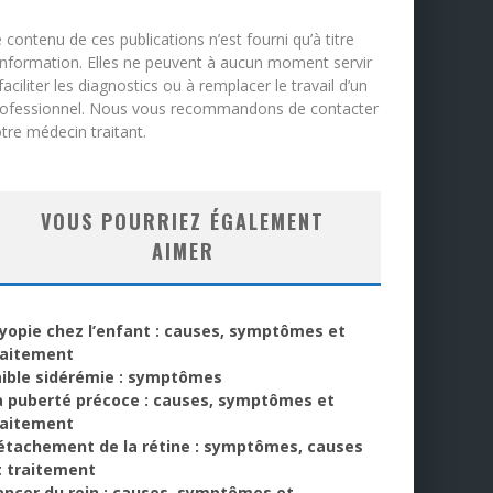
 contenu de ces publications n’est fourni qu’à titre
information. Elles ne peuvent à aucun moment servir
faciliter les diagnostics ou à remplacer le travail d’un
rofessionnel. Nous vous recommandons de contacter
tre médecin traitant.
VOUS POURRIEZ ÉGALEMENT
AIMER
yopie chez l’enfant : causes, symptômes et
raitement
aible sidérémie : symptômes
a puberté précoce : causes, symptômes et
raitement
étachement de la rétine : symptômes, causes
t traitement
ancer du rein : causes, symptômes et