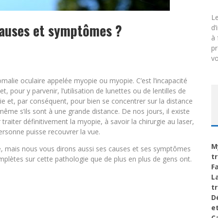
Le
 causes et symptômes ?
d’
à 
p
vo
alie oculaire appelée myopie ou myopie. C’est l’incapacité
 pour y parvenir, l’utilisation de lunettes ou de lentilles de
ie et, par conséquent, pour bien se concentrer sur la distance
ême s’ils sont à une grande distance. De nos jours, il existe
iter définitivement la myopie, à savoir la chirurgie au laser,
personne puisse recouvrer la vue.
M
ie, mais nous vous dirons aussi ses causes et ses symptômes
t
mplètes sur cette pathologie que de plus en plus de gens ont.
F
L
t
D
e
C