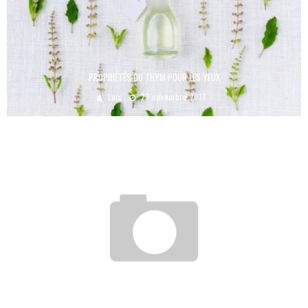
PROPRIÉTÉS DU THYM POUR LES YEUX
Loic
23 novembre 2017
CONJONCTIVITE : TYPES, SYMPTÔMES ET TRAITEMENT
Vanessa
27 octobre 2016